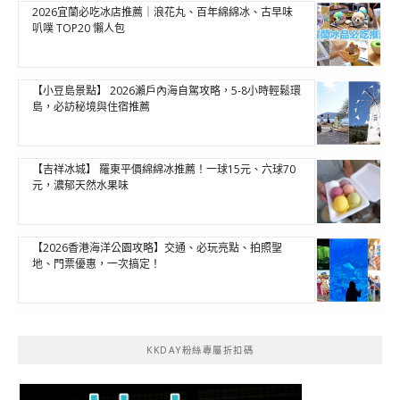
2026宜蘭必吃冰店推薦｜浪花丸、百年綿綿冰、古早味
叭噗 TOP20 懶人包
【小豆島景點】 2026瀨戶內海自駕攻略，5-8小時輕鬆環
島，必訪秘境與住宿推薦
【吉祥冰城】 羅東平價綿綿冰推薦！一球15元、六球70
元，濃郁天然水果味
【2026香港海洋公園攻略】交通、必玩亮點、拍照聖
地、門票優惠，一次搞定！
KKDAY粉絲專屬折扣碼