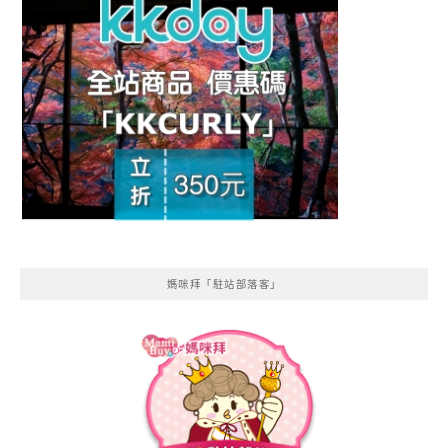
媽咪拜「駐站部落客」