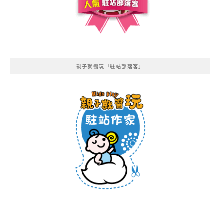
親子就醬玩「駐站部落客」