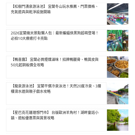
【松樹門湧泉游泳池】 宜蘭冬山玩水推薦，門票價格、
充氣遊具與乾淨設施開箱
2026宜蘭幾米景點懶人包｜最新蝙蝠俠黑狗超萌登場！
必拍10大療癒打卡亮點
【鴨喜露】 宜蘭必買煙燻滷味！招牌鴨腿骨、鴨賞皮與
50元起銅板價全攻略
【龍泉游泳池】 宜蘭平價冷泉泳池！天然20度冷泉、3層
樓滑水道與親子戲水攻略
【星巴克花蓮理想門市】 台版歐洲羊角村！湖畔童話小
鎮、遊船優惠票與賞景攻略