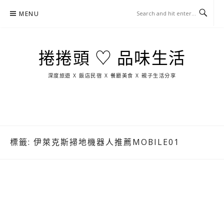
Skip
MENU
to
content
捲捲頭 ♡ 品味生活
深度旅遊 X 飯店民宿 X 餐廳美食 X 親子生活分享
玩
找
吃
找
跳
國
玩
宜
住
美
景
島
外
日
蘭
宿
食
點
這
旅
本
樣
遊
玩
標籤:
伊萊克斯掃地機器人推薦MOBILE01