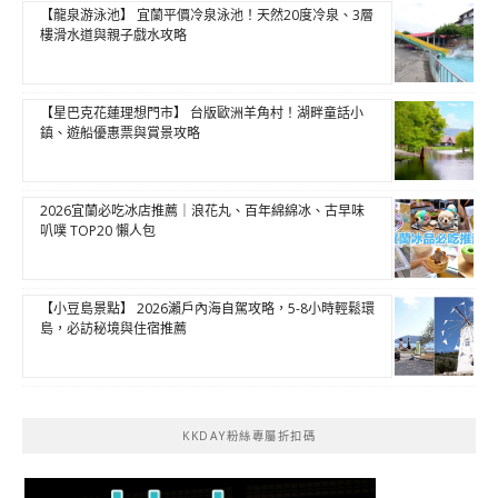
【龍泉游泳池】 宜蘭平價冷泉泳池！天然20度冷泉、3層
樓滑水道與親子戲水攻略
【星巴克花蓮理想門市】 台版歐洲羊角村！湖畔童話小
鎮、遊船優惠票與賞景攻略
2026宜蘭必吃冰店推薦｜浪花丸、百年綿綿冰、古早味
叭噗 TOP20 懶人包
【小豆島景點】 2026瀨戶內海自駕攻略，5-8小時輕鬆環
島，必訪秘境與住宿推薦
KKDAY粉絲專屬折扣碼