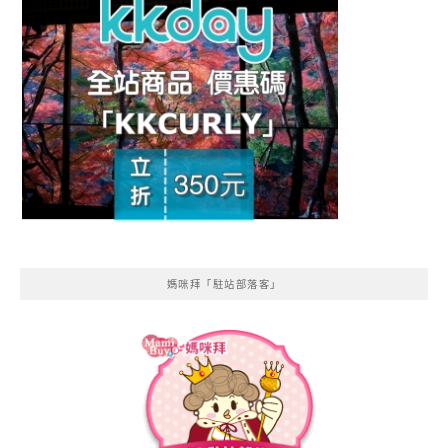
媽咪拜「駐站部落客」