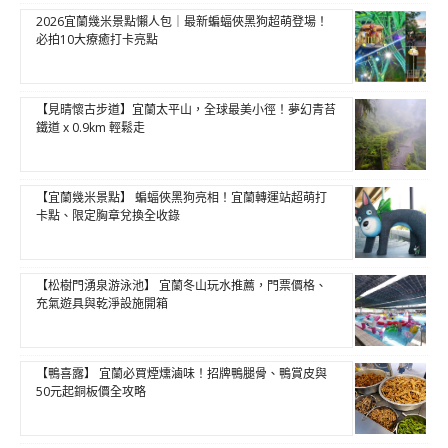
2026宜蘭幾米景點懶人包｜最新蝙蝠俠黑狗超萌登場！
必拍10大療癒打卡亮點
【見晴懷古步道】宜蘭太平山，全球最美小徑！夢幻青苔
鐵道 x 0.9km 輕鬆走
【宜蘭幾米景點】 蝙蝠俠黑狗亮相！宜蘭轉運站超萌打
卡點、限定胸章兌換全收錄
【松樹門湧泉游泳池】 宜蘭冬山玩水推薦，門票價格、
充氣遊具與乾淨設施開箱
【鴨喜露】 宜蘭必買煙燻滷味！招牌鴨腿骨、鴨賞皮與
50元起銅板價全攻略