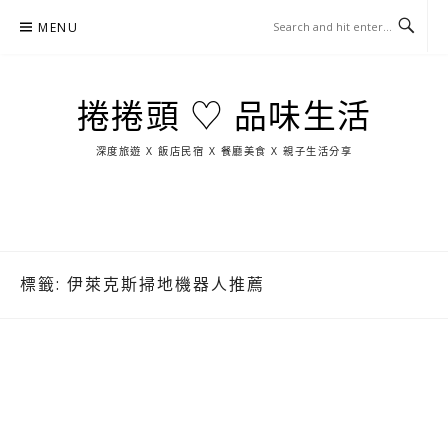
Skip
MENU
to
content
捲捲頭 ♡ 品味生活
深度旅遊 X 飯店民宿 X 餐廳美食 X 親子生活分享
玩
找
吃
找
跳
國
玩
宜
住
美
景
島
外
日
蘭
宿
食
點
這
旅
本
樣
遊
玩
標籤:
伊萊克斯掃地機器人推薦