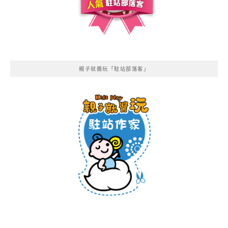
親子就醬玩「駐站部落客」