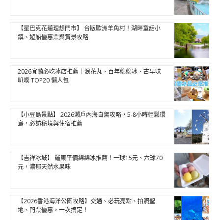
【星巴克花蓮理想門市】 台版歐洲羊角村！湖畔童話小
鎮、遊船優惠票與賞景攻略
2026宜蘭必吃冰店推薦｜浪花丸、百年綿綿冰、古早味
叭噗 TOP20 懶人包
【小豆島景點】 2026瀨戶內海自駕攻略，5-8小時輕鬆環
島，必訪秘境與住宿推薦
【吉祥冰城】 羅東平價綿綿冰推薦！一球15元、六球70
元，濃郁天然水果味
【2026香港海洋公園攻略】交通、必玩亮點、拍照聖
地、門票優惠，一次搞定！