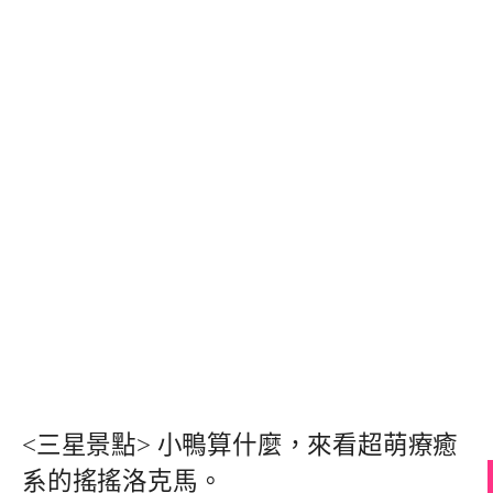
<三星景點> 小鴨算什麼，來看超萌療癒
系的搖搖洛克馬。