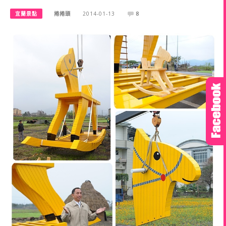
宜蘭景點
捲捲頭
2014-01-13
8