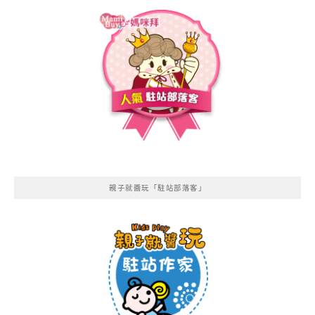
親子就醬玩「駐站部落客」