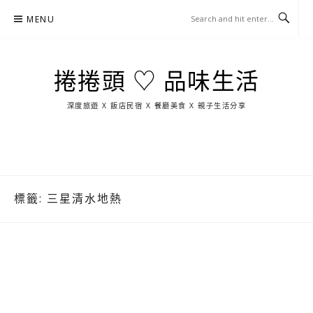
Skip
MENU
to
content
捲捲頭 ♡ 品味生活
深度旅遊 X 飯店民宿 X 餐廳美食 X 親子生活分享
玩
找
吃
找
跳
國
玩
宜
住
美
景
島
外
日
蘭
宿
食
點
這
旅
本
樣
遊
玩
標籤:
三星清水地熱