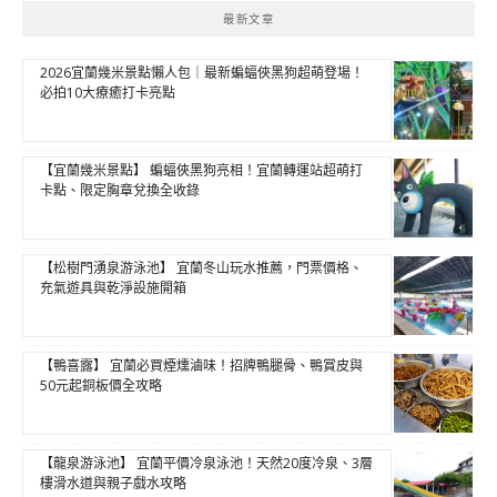
最新文章
2026宜蘭幾米景點懶人包｜最新蝙蝠俠黑狗超萌登場！
必拍10大療癒打卡亮點
【宜蘭幾米景點】 蝙蝠俠黑狗亮相！宜蘭轉運站超萌打
卡點、限定胸章兌換全收錄
【松樹門湧泉游泳池】 宜蘭冬山玩水推薦，門票價格、
充氣遊具與乾淨設施開箱
【鴨喜露】 宜蘭必買煙燻滷味！招牌鴨腿骨、鴨賞皮與
50元起銅板價全攻略
【龍泉游泳池】 宜蘭平價冷泉泳池！天然20度冷泉、3層
樓滑水道與親子戲水攻略