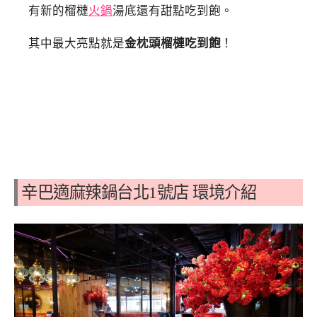
有新的榴槤
火鍋
湯底還有甜點吃到飽。
其中最大亮點就是
金枕頭榴槤吃到飽
！
辛巴適麻辣鍋台北1號店 環境介紹