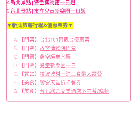
4.新北景點|
特色博物館一日遊
5.
台北景點
|
市立兒童新樂園一日遊
▼新北旅遊行程&優惠票券▼
【門票】
台北101景觀台優惠票
【門票】
故宮博物院門票
【門票】
貓空纜車套票
【門票】
兒童新樂園一日
【露營】
拉波波村一泊三食懶人露營
【美食】
饗食天堂折扣餐券
【美食】
台北寒舍艾美酒店下午茶/晚餐