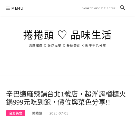
Skip
MENU
to
content
捲捲頭 ♡ 品味生活
深度旅遊 X 飯店民宿 X 餐廳美食 X 親子生活分享
玩
找
吃
找
跳
國
玩
宜
住
美
景
島
外
日
蘭
宿
食
點
這
旅
本
樣
遊
玩
辛巴適麻辣鍋台北1號店，超浮誇榴槤火
鍋999元吃到飽，價位與菜色分享!!
台北美食
捲捲頭
2023-07-05