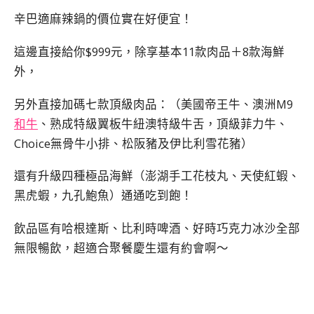
辛巴適麻辣鍋的價位實在好便宜！
這邊直接給你$999元，除享基本11款肉品＋8款海鮮
外，
另外直接加碼七款頂級肉品：（美國帝王牛、澳洲M9
和牛
、熟成特級翼板牛紐澳特級牛舌，頂級菲力牛、
Choice無骨牛小排、松阪豬及伊比利雪花豬）
還有升級四種極品海鮮（澎湖手工花枝丸、天使紅蝦、
黑虎蝦，九孔鮑魚）通通吃到飽！
飲品區有哈根達斯、比利時啤酒、好時巧克力冰沙全部
無限暢飲，超適合聚餐慶生還有約會啊～