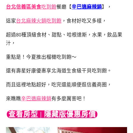
台北
信義區美食
吃到飽
餐廳【
辛巴適麻辣鍋
】，
這家
台北麻辣火鍋吃到飽
，食材好吃又多樣，
超過80種頂級食材、甜點、哈根達斯，水果，飲品果
汁，
重點是！今夏推出榴槤吃到飽～
還有壽星好康優惠享北海道生食級干貝吃到飽。
而且這裡地點超好，吃完還能順便逛信義商圈，
來瞧瞧
辛巴適麻辣鍋
有多麼厲害吧！
查看房型 | 隱藏版優惠房價