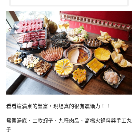
看看這滿桌的豐富，現場真的很有震懾力！！
鴛鴦湯底、二款蝦子、九種肉品、高檔火鍋料與手工丸
子