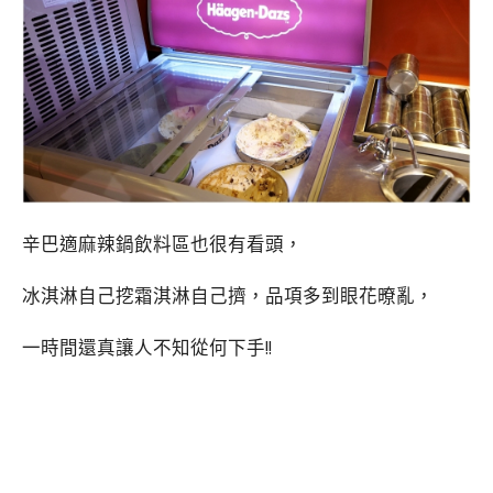
辛巴適麻辣鍋飲料區也很有看頭，
冰淇淋自己挖霜淇淋自己擠，品項多到眼花暸亂，
一時間還真讓人不知從何下手!!