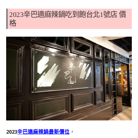
2023辛巴適麻辣鍋吃到飽台北1號店 價
格
2023
辛巴適麻辣鍋最新價位
，