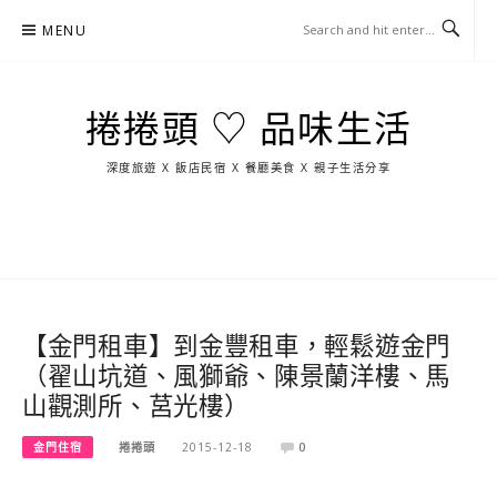
Skip
MENU
to
content
捲捲頭 ♡ 品味生活
深度旅遊 X 飯店民宿 X 餐廳美食 X 親子生活分享
玩
找
吃
找
跳
國
玩
宜
住
美
景
島
外
日
蘭
宿
食
點
這
旅
本
樣
遊
玩
【金門租車】到金豐租車，輕鬆遊金門
（翟山坑道、風獅爺、陳景蘭洋樓、馬
山觀測所、莒光樓）
金門住宿
捲捲頭
2015-12-18
0