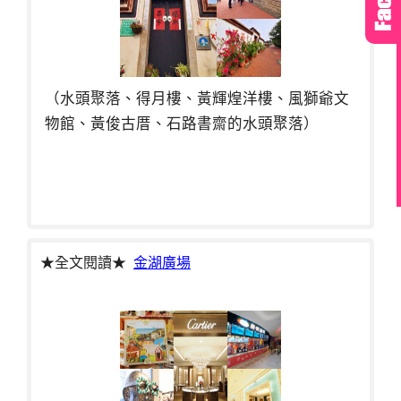
（水頭聚落、得月樓、黃輝煌洋樓、風獅爺文
物館、黃俊古厝、石路書齋的水頭聚落）
★全文閱讀★
金湖廣場