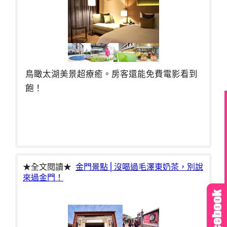
鳥瞰太湖美景超療癒。房客還能免費電影看到
飽！
★全文閱讀★
金門景點⎪沒喝過毛澤東奶茶，別說
來過金門！