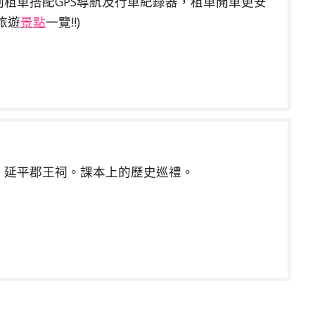
創租車搭配GPS導航及行車紀錄器，租車開車更安
旅遊
景點
一覽!!)
、延平郡王祠。課本上的歷史巡禮。