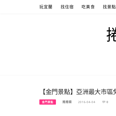
Skip
玩宜蘭
找住宿
吃美食
找景
to
content
【金門景點】亞洲最大市區
捲捲頭
2016-04-04
0
金門景點