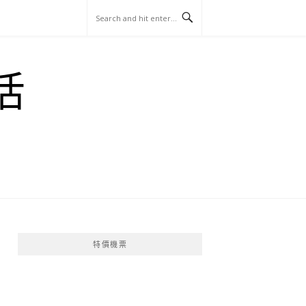
玩
找
吃
找
跳
國
玩
宜
住
美
景
島
外
日
活
蘭
宿
食
點
這
旅
本
樣
遊
玩
特價機票