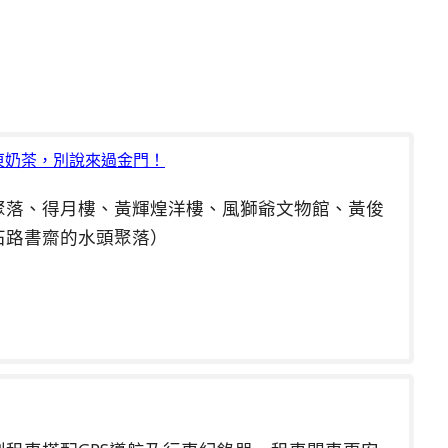
東奶茶，別說來過金門！
聚落、得月樓、黃輝煌洋樓、風獅爺文物館、黃俊
石路書齋的水頭聚落）