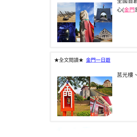
全國首
心(
金門
★全文閱讀★
金門一日遊
莒光樓