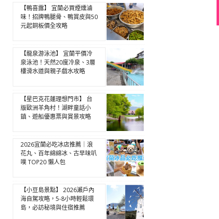
【鴨喜露】 宜蘭必買煙燻滷
味！招牌鴨腿骨、鴨賞皮與50
元起銅板價全攻略
【龍泉游泳池】 宜蘭平價冷
泉泳池！天然20度冷泉、3層
樓滑水道與親子戲水攻略
【星巴克花蓮理想門市】 台
版歐洲羊角村！湖畔童話小
鎮、遊船優惠票與賞景攻略
2026宜蘭必吃冰店推薦｜浪
花丸、百年綿綿冰、古早味叭
噗 TOP20 懶人包
【小豆島景點】 2026瀨戶內
海自駕攻略，5-8小時輕鬆環
島，必訪秘境與住宿推薦