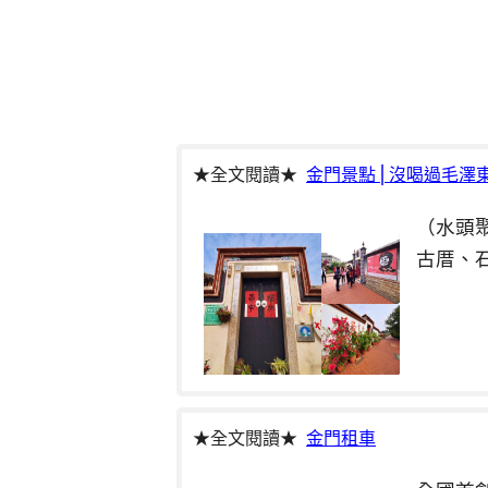
★全文閱讀★
金門景點⎪沒喝過毛澤
（水頭
古厝、
★全文閱讀★
金門租車