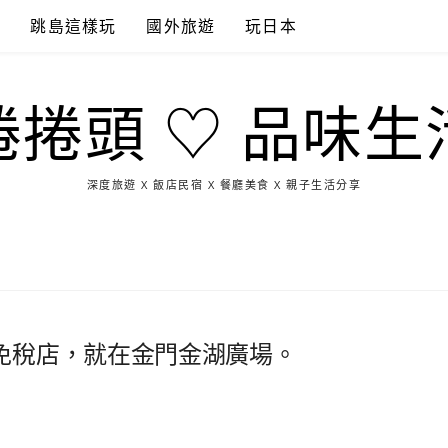
點
跳島這樣玩
國外旅遊
玩日本
捲捲頭 ♡ 品味生
深度旅遊 X 飯店民宿 X 餐廳美食 X 親子生活分享
玩
找
吃
找
跳
國
玩
宜
住
美
景
島
外
日
蘭
宿
食
點
這
旅
本
樣
遊
玩
免稅店，就在金門金湖廣場。