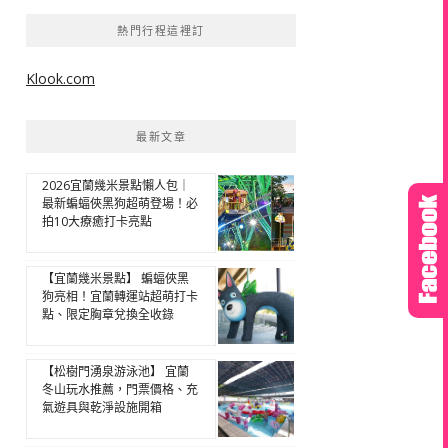
熱門行程這裡訂
Klook.com
最新文章
2026宜蘭幾米景點懶人包｜
最新蝙蝠俠黑狗超萌登場！必
拍10大療癒打卡亮點
【宜蘭幾米景點】 蝙蝠俠黑
狗亮相！宜蘭轉運站超萌打卡
點、限定胸章兌換全收錄
【松樹門湧泉游泳池】 宜蘭
冬山玩水推薦，門票價格、充
氣遊具與乾淨設施開箱