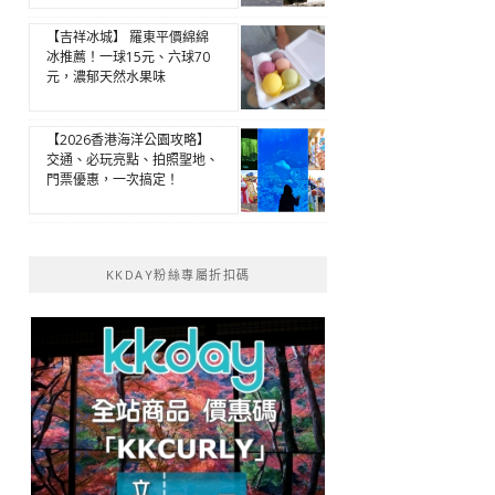
【吉祥冰城】 羅東平價綿綿
冰推薦！一球15元、六球70
元，濃郁天然水果味
【2026香港海洋公園攻略】
交通、必玩亮點、拍照聖地、
門票優惠，一次搞定！
KKDAY粉絲專屬折扣碼