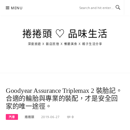
Skip
MENU
to
content
捲捲頭 ♡ 品味生活
深度旅遊 X 飯店民宿 X 餐廳美食 X 親子生活分享
玩
找
吃
找
跳
國
玩
宜
住
美
景
島
外
日
蘭
宿
食
點
這
旅
本
樣
遊
玩
Goodyear Assurance Triplemax 2 裝胎記。
合適的輪胎與專業的裝配，才是安全回
家的唯一途徑。
汽車
捲捲頭
2019-06-27
0