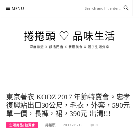
Skip
MENU
to
content
捲捲頭 ♡ 品味生活
深度旅遊 X 飯店民宿 X 餐廳美食 X 親子生活分享
玩
找
吃
找
跳
國
玩
宜
住
美
景
島
外
日
蘭
宿
食
點
這
旅
本
樣
遊
玩
東京著衣 KODZ 2017 年節特賣會。忠孝
復興站出口30公尺，毛衣，外套，590元
單一價，長褲，裙，390元 出清!!!
生活用品|拍賣會
捲捲頭
2017-01-19
0