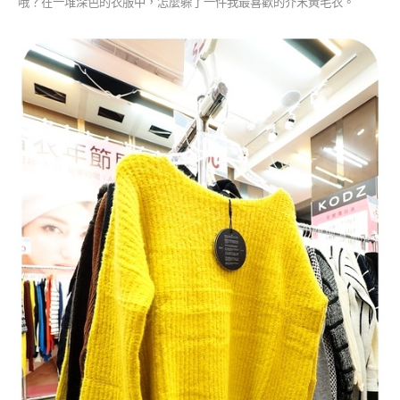
哦？在一堆深色的衣服中，怎麼躲了一件我最喜歡的芥末黃毛衣。