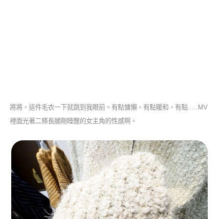
將將，這件毛衣一下就跳到我眼前。有點慵懶，有點暖和，有點…..MV
裡面光著二條長腿剛睡醒的女主角的性感啊。