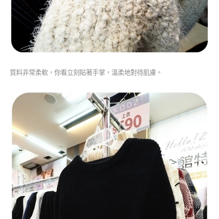
質料非常柔軟，你看立刻貼著手掌，溫柔地對待肌膚。