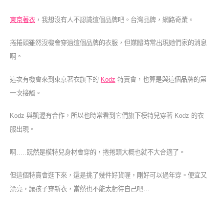
東京著衣
，我想沒有人不認識這個品牌吧。台灣品牌，網路奇蹟。
捲捲頭雖然沒機會穿過這個品牌的衣服，但媒體時常出現她們家的消息
啊。
這次有機會來到東京著衣旗下的
Kodz
特賣會，也算是與這個品牌的第
一次接觸。
Kodz 與凱渥有合作，所以也時常看到它們旗下模特兒穿著 Kodz 的衣
服出現。
啊…..既然是模特兒身材會穿的，捲捲頭大概也就不大合適了。
但這個特賣會逛下來，還是挑了幾件好貨喔，剛好可以過年穿。便宜又
漂亮，讓孩子穿新衣，當然也不能太虧待自己吧…