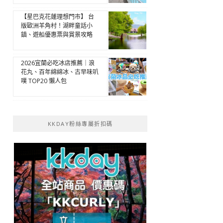
【星巴克花蓮理想門市】 台
版歐洲羊角村！湖畔童話小
鎮、遊船優惠票與賞景攻略
2026宜蘭必吃冰店推薦｜浪
花丸、百年綿綿冰、古早味叭
噗 TOP20 懶人包
KKDAY粉絲專屬折扣碼