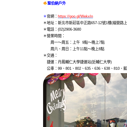
聖伯納戶外
＊
官網：
https://goo.gl/WekxIn
＊地址：新北市新莊區中正路657-12號1樓(福營路上
＊電話：(02)2906-3680
＊營業時間：
周一～周五：上午 9點～晚上7點
周六、周日：上午11點～晚上8點
＊交通：
捷運：丹鳳輔仁大學捷運站(近輔仁大學)
公車：99、801、802、635、636、638、810