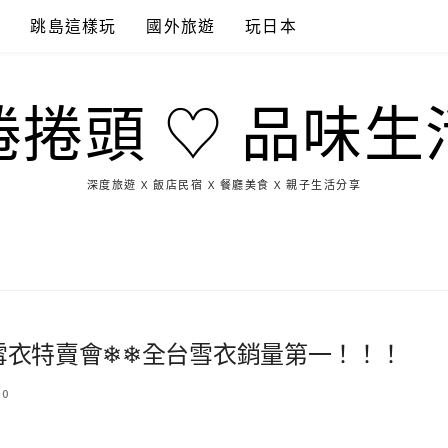
點
跳島這樣玩
國外旅遊
玩日本
捲捲頭 ♡ 品味生
深度旅遊 X 飯店民宿 X 餐廳美食 X 親子生活分享
玩
找
吃
找
跳
國
玩
宜
住
美
景
島
外
日
蘭
宿
食
點
這
旅
本
樣
遊
玩
納雪衣特賣會❄❄全台雪衣銷量第一！！！
0