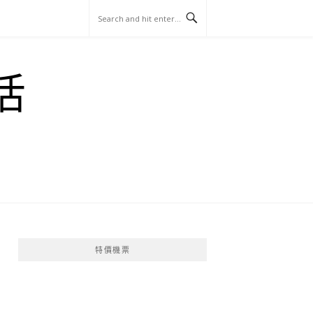
玩
找
吃
找
跳
國
玩
宜
住
美
景
島
外
日
活
蘭
宿
食
點
這
旅
本
樣
遊
玩
特價機票