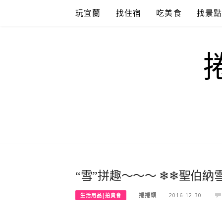
Skip
玩宜蘭
找住宿
吃美食
找景
to
content
“雪”拼趣～～～ ❄❄聖伯
捲捲頭
2016-12-30
生活用品|拍賣會