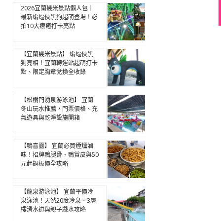
2026宜蘭幾米景點懶人包｜
最新蝙蝠俠黑狗超萌登場！必
拍10大療癒打卡亮點
【宜蘭幾米景點】 蝙蝠俠黑
狗亮相！宜蘭轉運站超萌打卡
點、限定胸章兌換全收錄
【松樹門湧泉游泳池】 宜蘭
冬山玩水推薦，門票價格、充
氣遊具與乾淨設施開箱
【鴨喜露】 宜蘭必買煙燻滷
味！招牌鴨腿骨、鴨賞皮與50
元起銅板價全攻略
【龍泉游泳池】 宜蘭平價冷
泉泳池！天然20度冷泉、3層
樓滑水道與親子戲水攻略