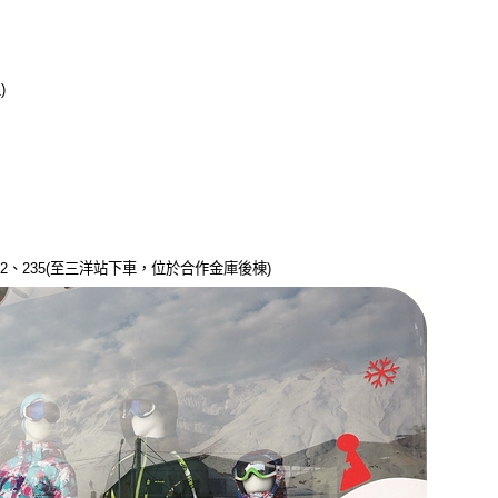
)
、藍2、235(至三洋站下車，位於合作金庫後棟)