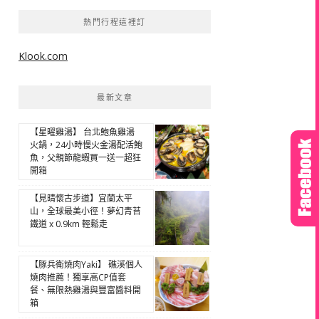
熱門行程這裡訂
Klook.com
最新文章
【星曜雞湯】 台北鮑魚雞湯
火鍋，24小時慢火金湯配活鮑
魚，父親節龍蝦買一送一超狂
開箱
【見晴懷古步道】宜蘭太平
山，全球最美小徑！夢幻青苔
鐵道 x 0.9km 輕鬆走
【豚兵衛燒肉Yaki】 礁溪個人
燒肉推薦！獨享高CP值套
餐、無限熱雞湯與豐富醬料開
箱