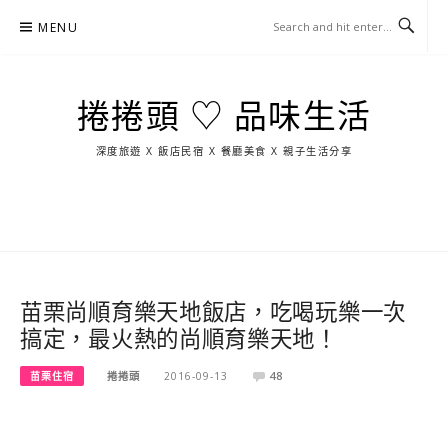
Skip
MENU
to
content
捲捲頭 ♡ 品味生活
深度旅遊 X 飯店民宿 X 餐廳美食 X 親子生活分享
玩
找
吃
找
跳
國
玩
宜
住
美
景
島
外
日
蘭
宿
食
點
這
旅
本
樣
遊
玩
苗栗尚順育樂天地飯店，吃喝玩樂一次
搞定，最火熱的尚順育樂天地！
苗栗住宿
捲捲頭
2016-09-13
48