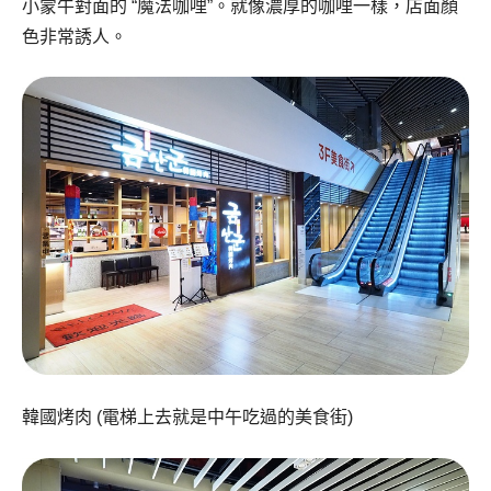
小蒙牛對面的 “魔法咖哩”。就像濃厚的咖哩一樣，店面顏
色非常誘人。
韓國烤肉 (電梯上去就是中午吃過的美食街)