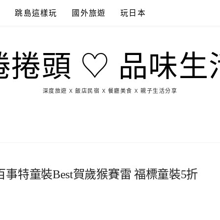
點
跳島這樣玩
國外旅遊
玩日本
捲捲頭 ♡ 品味生
深度旅遊 X 飯店民宿 X 餐廳美食 X 親子生活分享
玩
找
吃
找
跳
國
玩
宜
住
美
景
島
外
日
蘭
宿
食
點
這
旅
本
樣
遊
玩
事特童裝Best賀歲猴賽雷 福標童裝5折