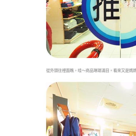
從外頭往裡面瞧，哇～商品琳瑯滿目。看來又是媽