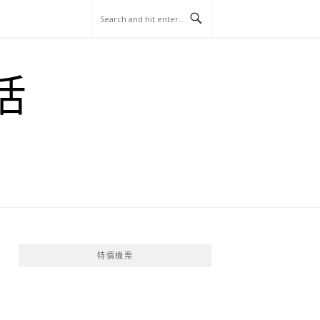
玩
找
吃
找
跳
國
玩
宜
住
美
景
島
外
日
活
蘭
宿
食
點
這
旅
本
樣
遊
玩
特價機票