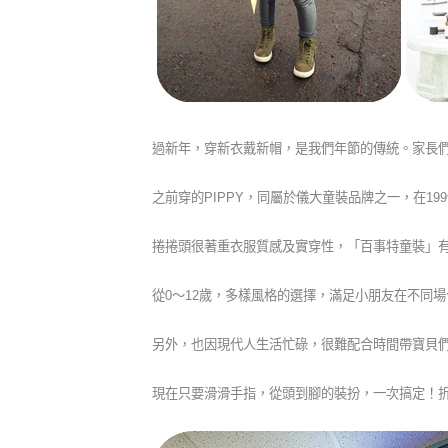
過新年，穿新衣戴新帽，是我們年節的傳統。家長
之前穿的PIPPY，同屬於儀大童裝品牌之一，在199
捲捲頭很著重衣服質感及實穿性，「百事特童裝」
從0～12歲，多樣風格的選擇，滿足小朋友在不同
另外，也因現代人生活忙碌，很難配合時間帶寶貝
現在只要滑滑手指，從頭到腳的裝扮，一次搞定！折