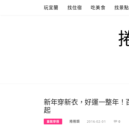
Skip
玩宜蘭
找住宿
吃美食
找景
to
content
新年穿新衣，好運一整年！百
起
捲捲頭
2016-02-01
0
童裝穿搭