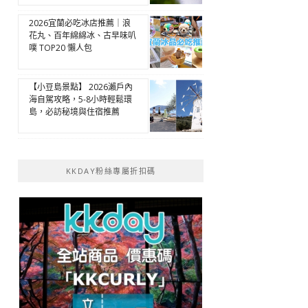
2026宜蘭必吃冰店推薦｜浪
花丸、百年綿綿冰、古早味叭
噗 TOP20 懶人包
【小豆島景點】 2026瀨戶內
海自駕攻略，5-8小時輕鬆環
島，必訪秘境與住宿推薦
KKDAY粉絲專屬折扣碼