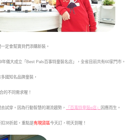
們一定會幫寶貝們添購新裝。
9年儀大成立「Best Pals百事特童裝名店」，全省目前共有60家門市。
有多國知名品牌童裝，
場合的不同需求喔！
們去試穿。因為行動智慧的潮流趨勢，
「百事特童裝e店」
因應而生。
扣38折起，重點是
有現貨區
今天訂，明天到喔！