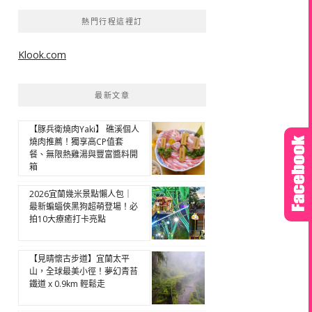
熱門行程這裡訂
Klook.com
最新文章
【豚兵衛燒肉Yaki】 礁溪個人
燒肉推薦！獨享高CP值套
餐、無限熱雞湯與豐富醬料開
箱
2026宜蘭幾米景點懶人包｜
最新蝙蝠俠黑狗超萌登場！必
拍10大療癒打卡亮點
【見晴懷古步道】宜蘭太平
山，全球最美小徑！夢幻青苔
鐵道 x 0.9km 輕鬆走