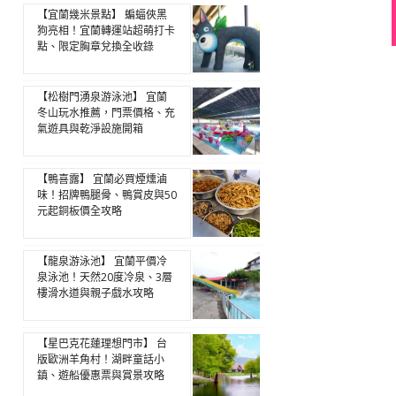
【宜蘭幾米景點】 蝙蝠俠黑
狗亮相！宜蘭轉運站超萌打卡
點、限定胸章兌換全收錄
【松樹門湧泉游泳池】 宜蘭
冬山玩水推薦，門票價格、充
氣遊具與乾淨設施開箱
【鴨喜露】 宜蘭必買煙燻滷
味！招牌鴨腿骨、鴨賞皮與50
元起銅板價全攻略
【龍泉游泳池】 宜蘭平價冷
泉泳池！天然20度冷泉、3層
樓滑水道與親子戲水攻略
【星巴克花蓮理想門市】 台
版歐洲羊角村！湖畔童話小
鎮、遊船優惠票與賞景攻略