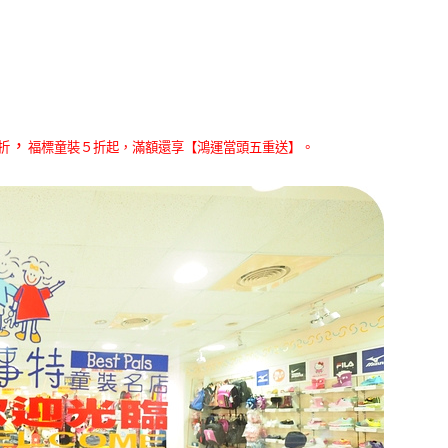
，
折
福標童裝５折起，滿額還享【鴻運當頭五重送】。