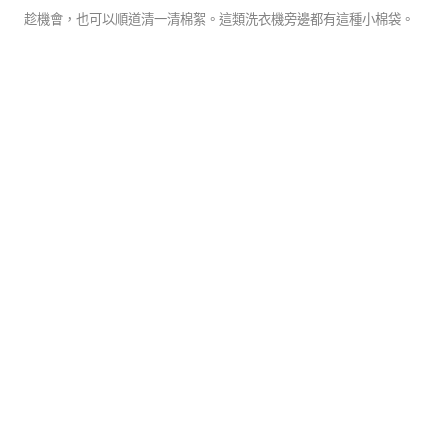
趁機會，也可以順道清一清棉絮。這類洗衣機旁邊都有這種小棉袋。