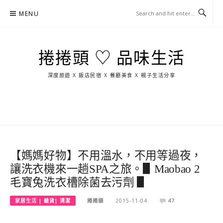
Skip
MENU
to
content
捲捲頭 ♡ 品味生活
深度旅遊 X 飯店民宿 X 餐廳美食 X 親子生活分享
玩
找
吃
找
跳
國
玩
宜
住
美
景
島
外
日
蘭
宿
食
點
這
旅
本
樣
遊
玩
【媽媽好物】不用溫水，不用等過夜，
讓洗衣機來一趟SPA之旅。▋Maobao 2
毛寶兔洗衣槽除菌去污劑 ▋
家居生活 | 雜貨| 清潔
捲捲頭
2015-11-04
47