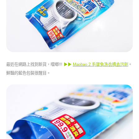
最近在網路上找到新貨，噹啷!!!
▶▶
Maobao 2 毛寶兔洗衣槽去污劑
。
鮮豔的藍色包裝很醒目。