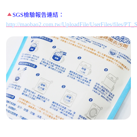
SGS檢驗報告連結：
http://maobao2.com.tw/UploadFile/UserFiles/files/PT