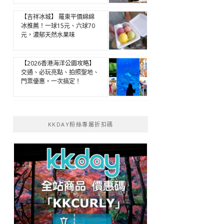
【吉祥冰城】 羅東平價綿綿
冰推薦！一球15元、六球70
元，濃郁天然水果味
【2026香港海洋公園攻略】
交通、必玩亮點、拍照聖地、
門票優惠，一次搞定！
KKDAY粉絲專屬折扣碼