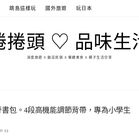
點
跳島這樣玩
國外旅遊
玩日本
捲捲頭 ♡ 品味生
深度旅遊 X 飯店民宿 X 餐廳美食 X 親子生活分享
玩
找
吃
找
跳
國
玩
宜
住
美
景
島
外
日
蘭
宿
食
點
這
旅
本
樣
遊
玩
護脊書包。4段高機能調節背帶，專為小學生
33