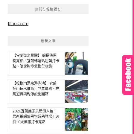
熱門行程這裡訂
Klook.com
最新文章
【宜蘭幾米景點】 蝙蝠俠黑
狗亮相！宜蘭轉運站超萌打卡
點、限定胸章兌換全收錄
【松樹門湧泉游泳池】 宜蘭
冬山玩水推薦，門票價格、充
氣遊具與乾淨設施開箱
2026宜蘭幾米景點懶人包｜
最新蝙蝠俠黑狗超萌登場！必
拍10大療癒打卡亮點