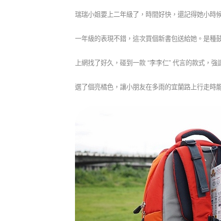
瑞瑞小姐要上二年級了，時間好快，還記得她小時
一年級的表現不錯，這次買個新書包送給她。是種
上網找了好久，碰到一款 “李李仁” 代言的款式，強
選了個亮橘色，讓小朋友在多雨的宜蘭路上行走時