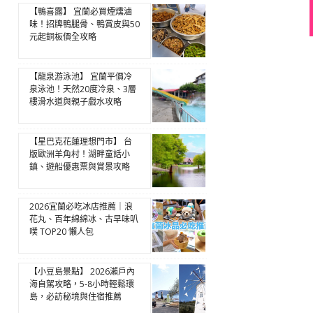
【鴨喜露】 宜蘭必買煙燻滷
味！招牌鴨腿骨、鴨賞皮與50
元起銅板價全攻略
【龍泉游泳池】 宜蘭平價冷
泉泳池！天然20度冷泉、3層
樓滑水道與親子戲水攻略
【星巴克花蓮理想門市】 台
版歐洲羊角村！湖畔童話小
鎮、遊船優惠票與賞景攻略
2026宜蘭必吃冰店推薦｜浪
花丸、百年綿綿冰、古早味叭
噗 TOP20 懶人包
【小豆島景點】 2026瀨戶內
海自駕攻略，5-8小時輕鬆環
島，必訪秘境與住宿推薦