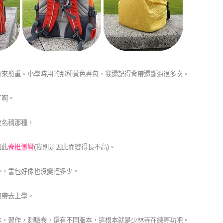
愈來愈重。小學時用的那種黃色書包，我還記得背帶還斷過很多次。
了啊。
校名稱那種，
因此
脊椎側彎
(我則是因此而變得長不高)。
外，書包好像也沒變輕多少。
包帶去上學。
本，習作，測驗卷，還有不同版本，這根本就是少林寺在練輕功吧。