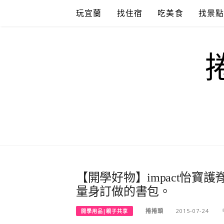
Skip
玩宜蘭
找住宿
吃美食
找景
to
content
【開學好物】impact怡寶
量身訂做的書包。
捲捲頭
2015-07-24
開學用品|親子共享