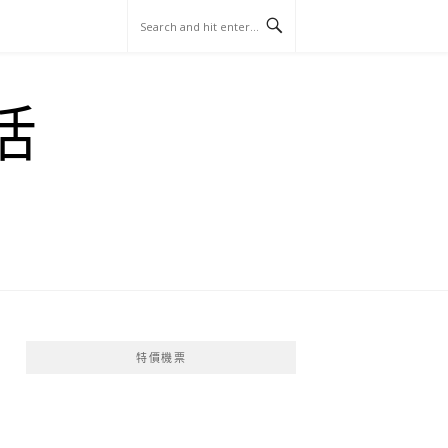
玩
找
吃
找
跳
國
玩
宜
住
美
景
島
外
日
活
蘭
宿
食
點
這
旅
本
樣
遊
玩
特價機票