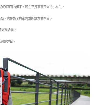
候胖胖圓圓的樣子，現在已是亭亭玉立的小女生。
鼓勵，也是為了愈來愈重的課業做準備。
調護脊功能。
能夠更醒目。