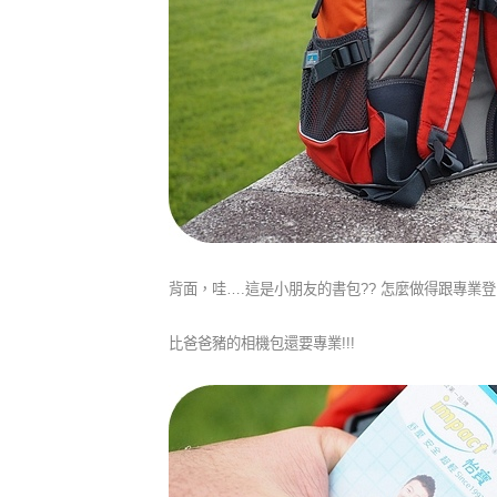
背面，哇….這是小朋友的書包?? 怎麼做得跟專業登
比爸爸豬的相機包還要專業!!!