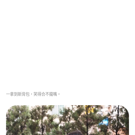
一拿到新背包，笑得合不攏嘴。