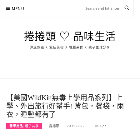
Skip
MENU
to
content
捲捲頭 ♡ 品味生活
深度旅遊 X 飯店民宿 X 餐廳美食 X 親子生活分享
玩
找
吃
找
跳
國
玩
宜
住
美
景
島
外
日
蘭
宿
食
點
這
旅
本
樣
遊
玩
【美國WildKin無毒上學用品系列】上
學、外出旅行好幫手! 背包，餐袋，雨
衣，睡墊都有了
開學用品|親子共享
捲捲頭
2015-07-20
127