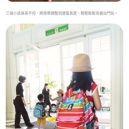
三個小孩身高不同，
將揹帶調整到適當長度，輕
輕
鬆
鬆
背著出門玩。