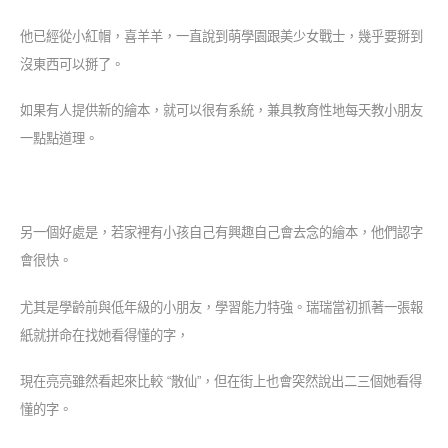
他已經從小紅帽，喜羊羊，一直說到萌學園跟美少女戰士，幾乎要掰到
沒東西可以掰了。
如果有人提供新的繪本，就可以很有系統，兼具教育性地每天教小朋友
一點點道理。
另一個好處是，若家裡有小孩自己有興趣自己會去念的繪本，他們認字
會很快。
尤其是學齡前與低年級的小朋友，學習能力特強。瑞瑞當初抓著一張報
紙就拼命在找她看得懂的字，
現在亮亮雖然看起來比較 “散仙”，但在街上也會突然說出二三個她看得
懂的字。