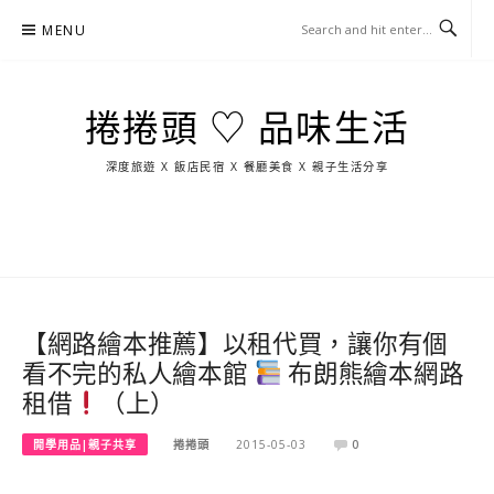
Skip
MENU
to
content
捲捲頭 ♡ 品味生活
深度旅遊 X 飯店民宿 X 餐廳美食 X 親子生活分享
玩
找
吃
找
跳
國
玩
宜
住
美
景
島
外
日
蘭
宿
食
點
這
旅
本
樣
遊
玩
【網路繪本推薦】以租代買，讓你有個
看不完的私人繪本館
布朗熊繪本網路
租借
（上）
開學用品|親子共享
捲捲頭
2015-05-03
0