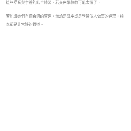
這些語音與字體的結合練習，若交由學校教可能太慢了，
若能讓她們有個合適的管道，無論是識字或是學習做人做事的道理，繪
本都是非常好的管道。