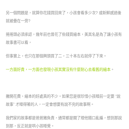
另一個問題是，就算你花錢買回來了，小孩會看多少次? 或新鮮感過後
就被疊在一旁?
捲捲頭必須承認，幾年前也曾花了些錢買繪本，美其名是為了讓小孩有
故事書可以看，
但事實上，也只在那個興頭買了二，三十本左右就停了下來。
一方面好貴，一方面也發現小孩其實沒有什麼耐心去看舊的繪本
。
撇開花費，繪本的好處真的不少。如果您是很珍惜小孩睡前一定要 “說
故事” 才睡得著的人，一定會想要有說不完的故事啊。
我們家的故事都是爸爸豬負責，通常都是關了燈他隨口亂編，想到那說
到那，反正就是哄小孩睡覺。