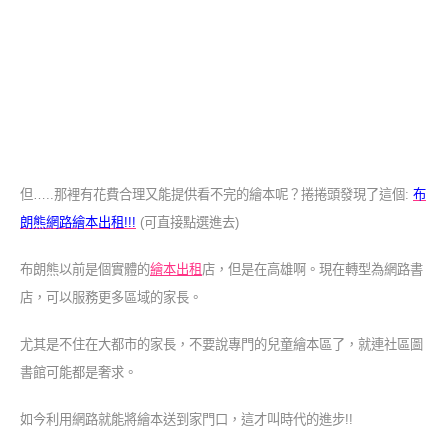
但…..那裡有花費合理又能提供看不完的繪本呢？捲捲頭發現了這個:
布
朗熊網路繪本出租!!!
(可直接點選進去)
布朗熊以前是個實體的
繪本出租
店，但是在高雄啊。現在轉型為網路書
店，可以服務更多區域的家長。
尤其是不住在大都市的家長，不要說專門的兒童繪本區了，就連社區圖
書館可能都是奢求。
如今利用網路就能將繪本送到家門口，這才叫時代的進步!!