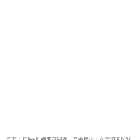
電源：長按5秒鐘即可關機；音樂播放：在電源開啟狀