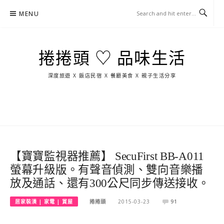
Skip
MENU
to
content
捲捲頭 ♡ 品味生活
深度旅遊 X 飯店民宿 X 餐廳美食 X 親子生活分享
玩
找
吃
找
跳
國
玩
宜
住
美
景
島
外
日
蘭
宿
食
點
這
旅
本
樣
遊
玩
【寶寶監視器推薦】 SecuFirst BB-A011
螢幕升級版。有聲音偵測、雙向音樂播
放及通話、還有300公尺同步傳送接收。
居家裝潢 | 家電 | 賞屋
捲捲頭
2015-03-23
91