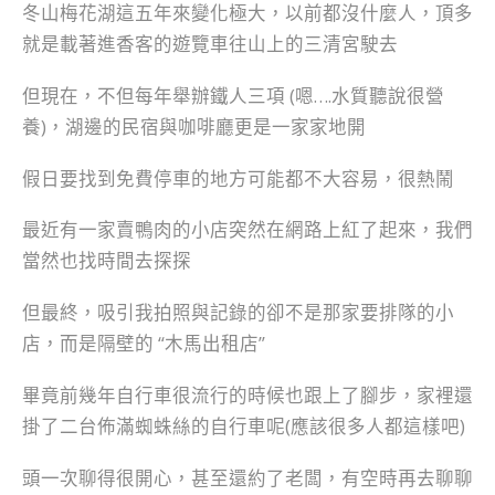
冬山梅花湖這五年來變化極大，以前都沒什麼人，頂多
就是載著進香客的遊覽車往山上的三清宮駛去
但現在，不但每年舉辦鐵人三項 (嗯….水質聽說很營
養)，湖邊的民宿與咖啡廳更是一家家地開
假日要找到免費停車的地方可能都不大容易，很熱鬧
最近有一家賣鴨肉的小店突然在網路上紅了起來，我們
當然也找時間去探探
但最終，吸引我拍照與記錄的卻不是那家要排隊的小
店，而是隔壁的 “木馬出租店”
畢竟前幾年自行車很流行的時候也跟上了腳步，家裡還
掛了二台佈滿蜘蛛絲的自行車呢(應該很多人都這樣吧)
頭一次聊得很開心，甚至還約了老闆，有空時再去聊聊