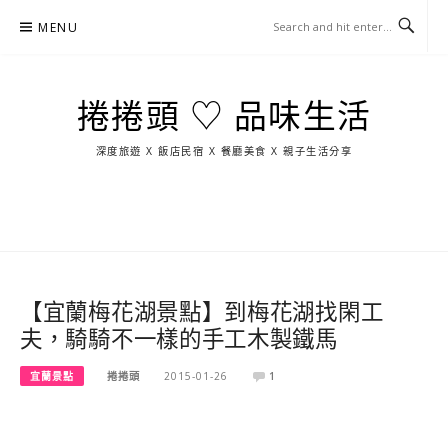
Skip
MENU
to
content
捲捲頭 ♡ 品味生活
深度旅遊 X 飯店民宿 X 餐廳美食 X 親子生活分享
玩
找
吃
找
跳
國
玩
宜
住
美
景
島
外
日
蘭
宿
食
點
這
旅
本
樣
遊
玩
【宜蘭梅花湖景點】到梅花湖找閑工
夫，騎騎不一樣的手工木製鐵馬
宜蘭景點
捲捲頭
2015-01-26
1