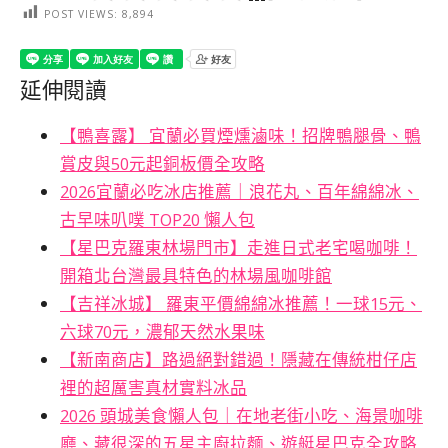
POST VIEWS:
8,894
延伸閱讀
【鴨喜露】 宜蘭必買煙燻滷味！招牌鴨腿骨、鴨
賞皮與50元起銅板價全攻略
2026宜蘭必吃冰店推薦｜浪花丸、百年綿綿冰、
古早味叭噗 TOP20 懶人包
【星巴克羅東林場門市】走進日式老宅喝咖啡！
開箱北台灣最具特色的林場風咖啡館
【吉祥冰城】 羅東平價綿綿冰推薦！一球15元、
六球70元，濃郁天然水果味
【新南商店】路過絕對錯過！隱藏在傳統柑仔店
裡的超厲害真材實料冰品
2026 頭城美食懶人包｜在地老街小吃、海景咖啡
廳、藏很深的五星主廚拉麵、遊艇星巴克全攻略