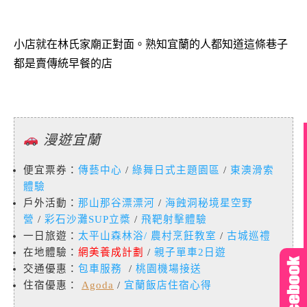
小店就在林氏家廟正對面。熟知宜蘭的人都知道這條巷子
都是賣傳統早餐的店
漫遊宜蘭
便宜票券：
傳藝中心
/
綠舞日式主題園區
/
東澳滑索
體驗
戶外活動：
那山那谷漂漂河
/
海蝕洞秘境星空野
營
/
彩石沙灘SUP立槳
/
飛靶射擊體驗
一日旅遊：
太平山森林浴
/
農村烹飪教室
/
古城巡禮
在地體驗：
網美養成計劃
/
親子單車2日遊
交通優惠：
包車服務
/
桃園機場接送
住宿優惠：
Agoda
/
宜蘭飯店住宿心得