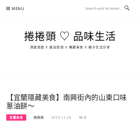
Skip
MENU
to
content
捲捲頭 ♡ 品味生活
深度旅遊 X 飯店民宿 X 餐廳美食 X 親子生活分享
玩
找
吃
找
跳
國
玩
宜
住
美
景
島
外
日
蘭
宿
食
點
這
旅
本
樣
遊
玩
【宜蘭隱藏美食】南興街內的山東口味
蔥油餅～
宜蘭美食
捲捲頭
2014-11-24
0