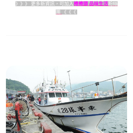
》》》 更多新資訊，可加入
捲捲頭 品味生活
粉絲
團
《《《