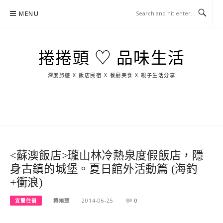
Skip
MENU
to
content
捲捲頭 ♡ 品味生活
深度旅遊 X 飯店民宿 X 餐廳美食 X 親子生活分享
玩
找
吃
找
跳
國
玩
宜
住
美
景
島
外
日
蘭
宿
食
點
這
旅
本
樣
遊
玩
<蘇澳飯店>瓏山林冷熱泉度假飯店，隱
身古鎮的城堡。夏日館外活動篇 (海釣
+衝浪)
宜蘭住宿
捲捲頭
2014-06-25
0