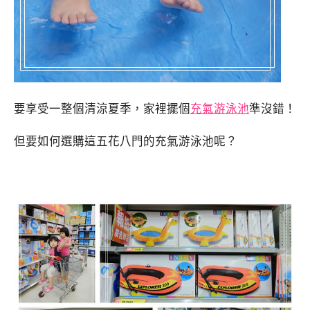
要享受一整個清涼夏季，家裡擺個
充氣游泳池
準沒錯！
但要如何選購這五花八門的充氣游泳池呢？