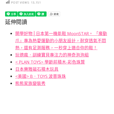
POST VIEWS:
13,151
延伸閱讀
開學好物⎪日本第一機能鞋 MoonSTAR。 「魔動
爪」專為熱愛運動的小朋友設計，耐穿透氣不悶
熱，還有足測服務，一秒穿上適合你的鞋！
玩德瘋．訓練寶貝專注力的神奇泡泡組
< PLAN TOYS> 學齡前積木-彩色珠算
日本樂雅磁石積木玩具
<美國> B．TOYS 波普珠珠
熊熊家族變裝秀