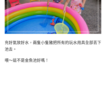
充好氣放好水，兩隻小隻豬把所有的玩水用具全部丟下
池去。
喂～這不是金魚池好嗎！