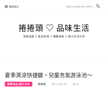
Skip
MENU
to
content
捲捲頭 ♡ 品味生活
深度旅遊 X 飯店民宿 X 餐廳美食 X 親子生活分享
玩
找
吃
找
跳
國
玩
宜
住
美
景
島
外
日
蘭
宿
食
點
這
旅
本
樣
遊
玩
夏季清涼快捷鍵。兒童充氣游泳池～
開學用品|親子共享
捲捲頭
2013-06-25
2