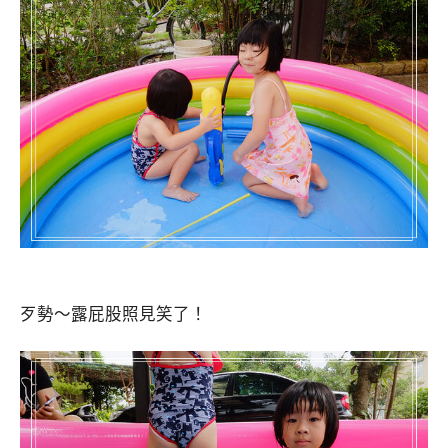
歹勢～露屁股照見笑了！