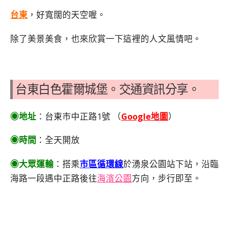
台東
，好寬闊的天空喔。
除了美景美食，也來欣賞一下這裡的人文風情吧。
台東白色霍爾城堡。交通資訊分享。
◉地址
：台東市中正路1號 （
Google地圖
）
◉時間
：全天開放
◉大眾運輸
：搭乘
市區循環線
於湧泉公園站下站，沿臨
海路一段遇中正路後往
海濱公園
方向，步行即至。