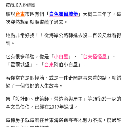
按讚加入粉絲團
聽說
台東
市區有個「
白色霍爾城堡
」大概二三年了，這
次突然想到就順道繞了過去。
地點非常好找！！從海岸公路轉進去沒二百公尺就看得
到。
它有很多稱號，像是「
小白屋
」、「
台東怪怪屋
」、
「霍爾城堡」、「
台東
阿伯小白屋」…
若你當它是個怪胎、或是一件奇聞趣事來看的話，就錯
過了一個很好的人生故事。
集「設計師、建築師、營造商與屋主」等頭銜於一身的
李文昌伯伯，已經在2017年過世，
這棟房子就這麼在台東海邊孤零零地毅力不搖，度過許