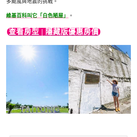
多颱風與地震的挑戰。
維基百科叫它「白色陋屋」
。
查看房型 | 隱藏版優惠房價