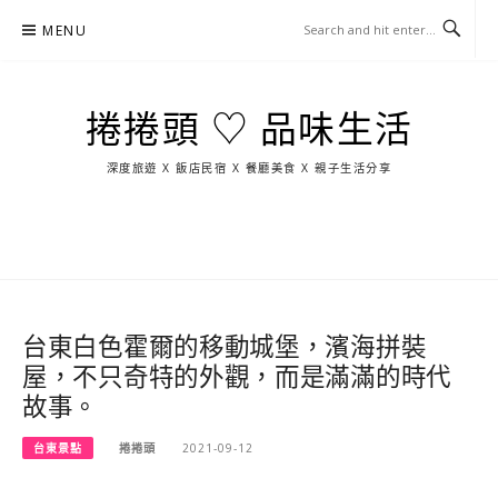
Skip
MENU
to
content
捲捲頭 ♡ 品味生活
深度旅遊 X 飯店民宿 X 餐廳美食 X 親子生活分享
玩
找
吃
找
跳
國
玩
宜
住
美
景
島
外
日
蘭
宿
食
點
這
旅
本
樣
遊
玩
台東白色霍爾的移動城堡，濱海拼裝
屋，不只奇特的外觀，而是滿滿的時代
故事。
台東景點
捲捲頭
2021-09-12