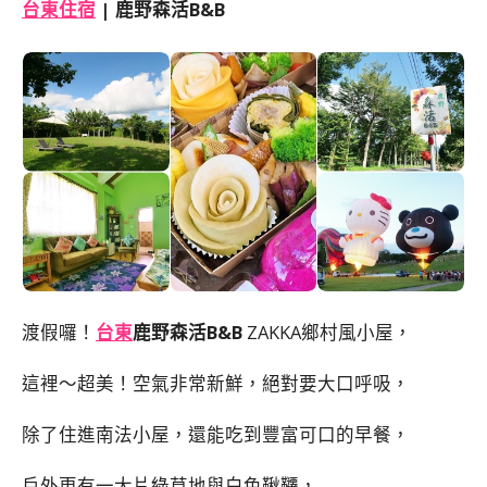
台東住宿
| 鹿野森活B&B
渡假囉！
台東
鹿野森活B&B
ZAKKA鄉村風小屋，
這裡～超美！空氣非常新鮮，絕對要大口呼吸，
除了住進南法小屋，還能吃到豐富可口的早餐，
戶外更有一大片綠草地與白色鞦韆，