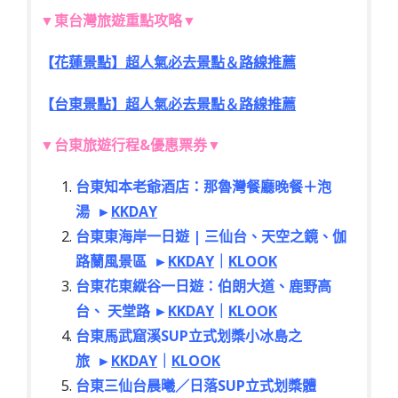
▼
東台灣旅遊重點攻略
▼
【
花蓮景點】超人氣必去景點＆路線推薦
【
台東景點】超人氣必去景點＆路線推薦
▼台東旅遊行程&優惠票券▼
台東知本老爺酒店：那魯灣餐廳晚餐＋泡
湯
►
KKDAY
台東東海岸一日遊 | 三仙台、天空之鏡、伽
路蘭風景區
►
KKDAY
｜
KLOOK
台東花東縱谷一日遊：伯朗大道、鹿野高
台、 天堂路
►
KKDAY
｜
KLOOK
台東馬武窟溪SUP立式划槳小冰島之
旅
►
KKDAY
｜
KLOOK
台東三仙台晨曦／日落SUP立式划槳體