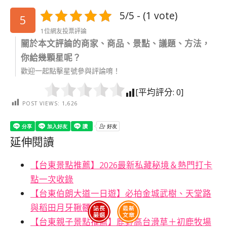
5/5 - (1 vote)
5
1位網友投票評論
關於本文評論的商家、商品、景點、議題、方法，
你給幾顆星呢？
歡迎一起點擊星號參與評論唷！
[平均評分:
0
]
POST VIEWS:
1,626
延伸閱讀
【台東景點推薦】2026最新私藏秘境＆熱門打卡
點一次收錄
【台東伯朗大道一日遊】必拍金城武樹、天堂路
與稻田月牙鞦韆
【台東親子景點推薦】鹿野高台滑草＋初鹿牧場