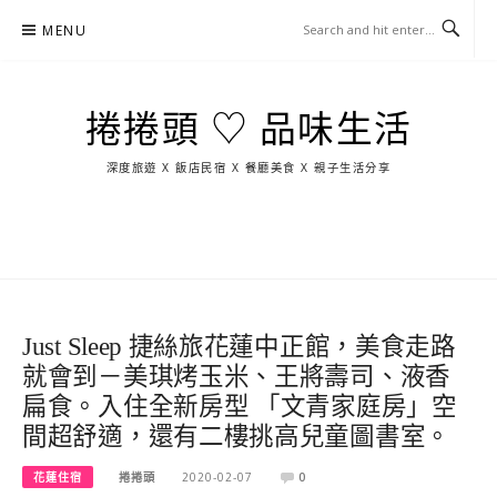
Skip
MENU
to
content
捲捲頭 ♡ 品味生活
深度旅遊 X 飯店民宿 X 餐廳美食 X 親子生活分享
玩
找
吃
找
跳
國
玩
宜
住
美
景
島
外
日
蘭
宿
食
點
這
旅
本
樣
遊
玩
Just Sleep 捷絲旅花蓮中正館，美食走路
就會到－美琪烤玉米、王將壽司、液香
扁食。入住全新房型 「文青家庭房」空
間超舒適，還有二樓挑高兒童圖書室。
花蓮住宿
捲捲頭
2020-02-07
0