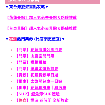
▼
東台灣旅遊重點攻略
▼
【
花蓮景點】超人氣必去景點＆路線推薦
【
台東景點】超人氣必去景點＆路線推薦
▼
花蓮
熱門票券 (比官網更便宜)
▼
【門票】
花蓮海洋公園門票
【門票】
山度空間門票
【門票】
摸蜆體驗
【門票】
統聯客運折扣票
【賞鯨】
花蓮賞鯨半日遊
【租車】
太魯閣包車一日遊
【租車】
花蓮租機車
｜
租汽車
【SUP】
鯉魚潭SUP體驗
【
住宿
】
煙波 花時間 全新旅宿