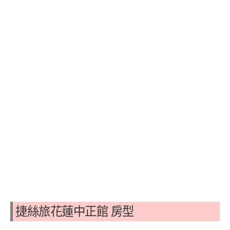
捷絲旅花蓮中正館 房型