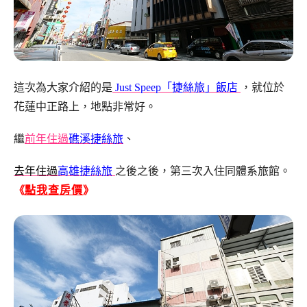
這次為大家介紹的是
Just Speep「捷絲旅」飯店
，就位於
花蓮中正路上，地點非常好。
繼
前年住過
礁溪捷絲旅
、
去年住過
高雄捷絲旅
之後之後，第三次入住同體系旅館。
《
點我查房價
》