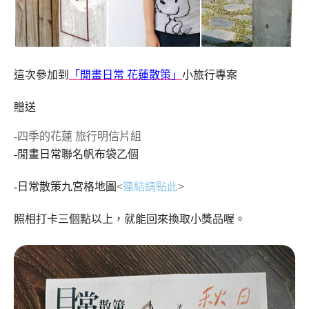
「閒畫日常 花蓮散策」
這次參加到
小旅行專案
贈送
-四季的花蓮 旅行明信片組
-閒畫日常聯名帆布袋乙個
-日常散策九宮格地圖<
連結請點此
>
照相打卡三個點以上，就能回來換取小獎品喔。