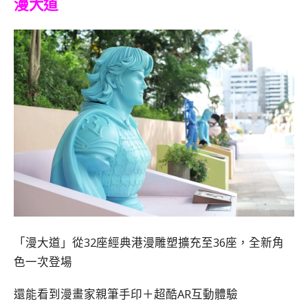
漫大道
「漫大道」從32座經典港漫雕塑擴充至36座，全新角
色一次登場
還能看到漫畫家親筆手印＋超酷AR互動體驗