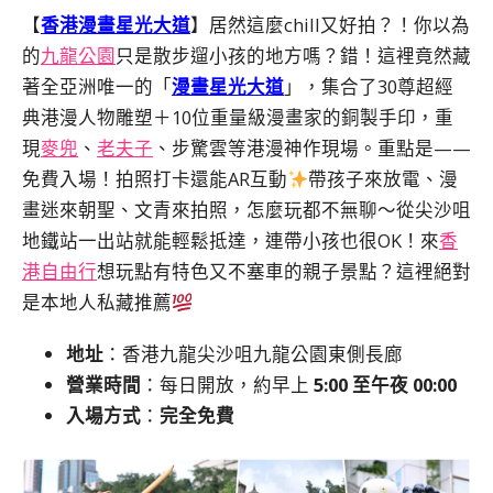
【
香港漫畫星光大道
】居然這麼chill又好拍？！你以為
的
九龍公園
只是散步遛小孩的地方嗎？錯！這裡竟然藏
著全亞洲唯一的「
漫畫星光大道
」，集合了30尊超經
典港漫人物雕塑＋10位重量級漫畫家的銅製手印，重
現
麥兜
、
老夫子
、步驚雲等港漫神作現場。重點是——
免費入場！拍照打卡還能AR互動
帶孩子來放電、漫
畫迷來朝聖、文青來拍照，怎麼玩都不無聊～從尖沙咀
地鐵站一出站就能輕鬆抵達，連帶小孩也很OK！來
香
港自由行
想玩點有特色又不塞車的親子景點？這裡絕對
是本地人私藏推薦
地址
：香港九龍尖沙咀九龍公園東側長廊
營業時間
：每日開放，約早上
5:00 至午夜 00:00
入場方式
：
完全免費