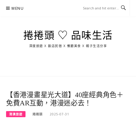
Skip
MENU
to
content
捲捲頭 ♡ 品味生活
深度旅遊 X 飯店民宿 X 餐廳美食 X 親子生活分享
玩
找
吃
找
跳
國
玩
宜
住
美
景
島
外
日
蘭
宿
食
點
這
旅
本
樣
遊
玩
【香港漫畫星光大道】40座經典角色＋
免費AR互動，港漫迷必去！
港澳旅遊
捲捲頭
2025-07-31