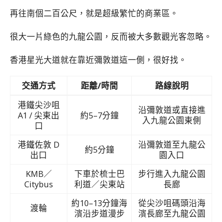
再往南個二百公尺，就是超級繁忙的商業區。
很大一片綠色的九龍公園，反而被大多數觀光客忽略。
香港星光大道就在靠近彌敦道這一側，很好找。
交通方式
距離/時間
路線說明
港鐵尖沙咀
沿彌敦道或直接進
A1 / 尖東出
約5–7分鐘
入九龍公園東側
口
港鐵佐敦 D
沿彌敦道至九龍公
約5分鐘
出口
園入口
KMB／
下車於梳士巴
步行進入九龍公園
Citybus
利道／尖東站
長廊
約10–13分鐘海
從尖沙咀碼頭沿海
渡輪
濱沿步道漫步
濱長廊至九龍公園