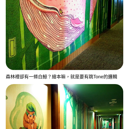
森林裡卻有一條白鯨？繪本嘛，就是要有跳Tone的邏輯