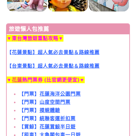
旅遊懶人包推薦
▼
東台灣旅遊重點攻略
▼
【
花蓮景點】超人氣必去景點＆路線推薦
【
台東景點】超人氣必去景點＆路線推薦
▼
花蓮
熱門票券 (比官網更便宜)
▼
【門票】
花蓮海洋公園門票
【門票】
山度空間門票
【門票】
摸蜆體驗
【門票】
統聯客運折扣票
【賞鯨】
花蓮賞鯨半日遊
【租車】
太魯閣包車一日遊