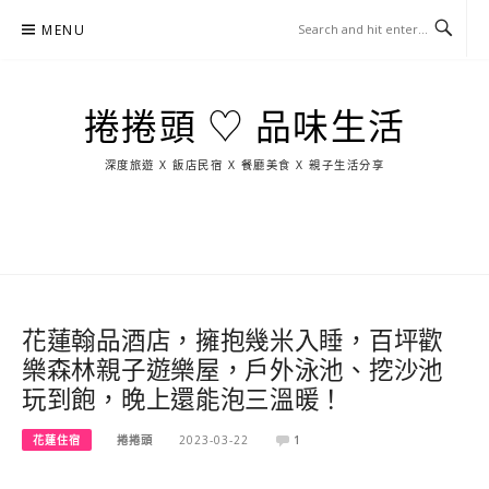
Skip
MENU
to
content
捲捲頭 ♡ 品味生活
深度旅遊 X 飯店民宿 X 餐廳美食 X 親子生活分享
玩
找
吃
找
跳
國
玩
宜
住
美
景
島
外
日
蘭
宿
食
點
這
旅
本
樣
遊
玩
花蓮翰品酒店，擁抱幾米入睡，百坪歡
樂森林親子遊樂屋，戶外泳池、挖沙池
玩到飽，晚上還能泡三溫暖！
花蓮住宿
捲捲頭
2023-03-22
1