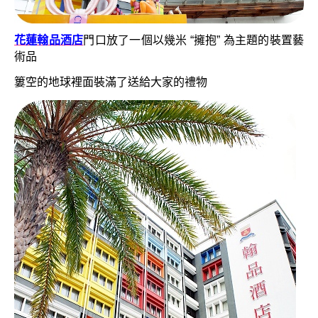
花蓮翰品酒店
門口放了一個以幾米 “擁抱” 為主題的裝置藝
術品
簍空的地球裡面裝滿了送給大家的禮物