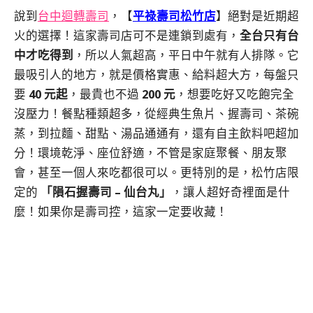
說到
台中迴轉壽司
，【
平祿壽司松竹店
】絕對是近期超
火的選擇！這家壽司店可不是連鎖到處有，
全台只有台
中才吃得到
，所以人氣超高，平日中午就有人排隊。它
最吸引人的地方，就是價格實惠、給料超大方，每盤只
要
40 元起
，最貴也不過
200 元
，想要吃好又吃飽完全
沒壓力！餐點種類超多，從經典生魚片、握壽司、茶碗
蒸，到拉麵、甜點、湯品通通有，還有自主飲料吧超加
分！環境乾淨、座位舒適，不管是家庭聚餐、朋友聚
會，甚至一個人來吃都很可以。更特別的是，松竹店限
定的
「隕石握壽司 – 仙台丸」
，讓人超好奇裡面是什
麼！如果你是壽司控，這家一定要收藏！