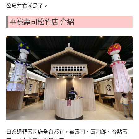
公尺左右就是了。
平祿壽司松竹店 介紹
日系迴轉壽司店全台都有，藏壽司、壽司郎、合點壽