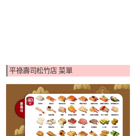
平祿壽司松竹店 菜單