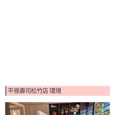
平祿壽司松竹店 環境