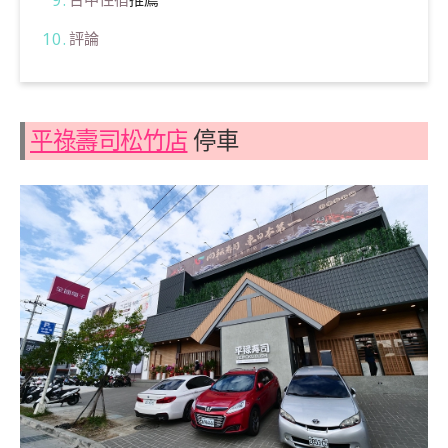
評論
平祿壽司松竹店
停車