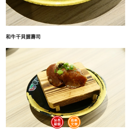
和牛干貝握壽司