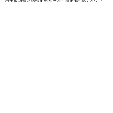
用平板點餐的話都是用紫色盤，價格40-160元不等。