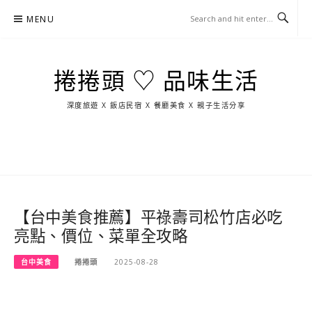
Skip
MENU
to
content
捲捲頭 ♡ 品味生活
深度旅遊 X 飯店民宿 X 餐廳美食 X 親子生活分享
玩
找
吃
找
跳
國
玩
宜
住
美
景
島
外
日
蘭
宿
食
點
這
旅
本
樣
遊
玩
【台中美食推薦】平祿壽司松竹店必吃
亮點、價位、菜單全攻略
台中美食
捲捲頭
2025-08-28