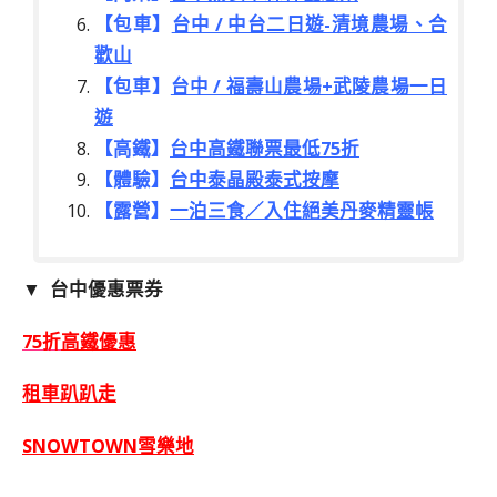
【包車】
台中 / 中台二日遊-清境農場、合
歡山
【包車】
台中 / 福壽山農場+武陵農場一日
遊
【高鐵】
台中高鐵聯票最低75折
【體驗】
台中泰晶殿泰式按摩
【露營】
一泊三食／入住絕美丹麥精靈帳
▼ 台中優惠票券
75折
高鐵優惠
租車趴趴走
SNOWTOWN雪樂地