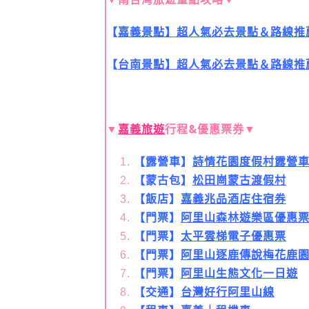
【
嘉義景點】超人氣必去景點＆路線推
【
台南景點】超人氣必去景點＆路線推
▼
嘉義旅遊
行程&優惠票券▼
【露營車】
詩情花園度假村露營
【蒙古包】
松田崗蒙古渡假村
【飯店】
嘉義兆品酒店住宿券
【門票】
阿里山森林遊樂區優惠
【門票】
太平雲梯電子優惠票
【門票】
阿里山逐鹿傳說梅花鹿
【門票】
阿里山生態文化一日遊
【交通】
台灣好行阿里山線