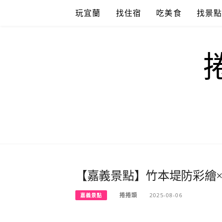
Skip
玩宜蘭
找住宿
吃美食
找景
to
content
【嘉義景點】竹本堤防彩繪
捲捲頭
2025-08-06
嘉義景點