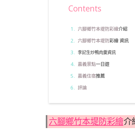
Contents
六腳鄉竹本堤防彩繪
介紹
六腳鄉
竹本堤防
彩繪 資訊
李記生炒鴨肉羹資訊
嘉義景點
一日遊
嘉義住宿
推薦
評論
六腳鄉竹本堤防彩繪
介