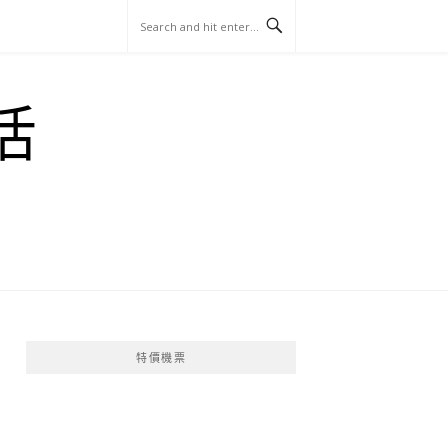
玩
找
吃
找
跳
國
玩
宜
住
美
景
島
外
日
活
蘭
宿
食
點
這
旅
本
樣
遊
玩
特價機票