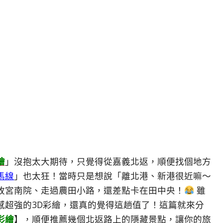
繪
」沒抱太大期待，只覺得從嘉義北返，順便找個地方
馬線
」也太狂！當時只是想說「離北港、新港很近嘛～
故宮南院、走過農田小路，還差點卡在田中央！
雖
感超強的3D彩繪，還真的覺得這趟值了！這篇就來分
彩繪
】，順便推薦幾個北返路上的隱藏景點，讓你的旅