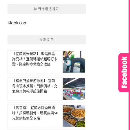
熱門行程這裡訂
Klook.com
最新文章
【宜蘭幾米景點】 蝙蝠俠黑
狗亮相！宜蘭轉運站超萌打卡
點、限定胸章兌換全收錄
【松樹門湧泉游泳池】 宜蘭
冬山玩水推薦，門票價格、充
氣遊具與乾淨設施開箱
【鴨喜露】 宜蘭必買煙燻滷
味！招牌鴨腿骨、鴨賞皮與50
元起銅板價全攻略