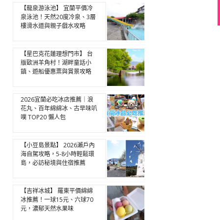
【龍泉游泳池】 宜蘭平價冷
泉泳池！天然20度冷泉、3層
樓滑水道與親子戲水攻略
【星巴克花蓮理想門市】 台
版歐洲羊角村！湖畔童話小
鎮、遊船優惠票與賞景攻略
2026宜蘭必吃冰店推薦｜浪
花丸、百年綿綿冰、古早味叭
噗 TOP20 懶人包
【小豆島景點】 2026瀨戶內
海自駕攻略，5-8小時輕鬆環
島，必訪秘境與住宿推薦
【吉祥冰城】 羅東平價綿綿
冰推薦！一球15元、六球70
元，濃郁天然水果味