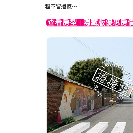
程不留遺憾～
查看房型 | 隱藏版優惠房