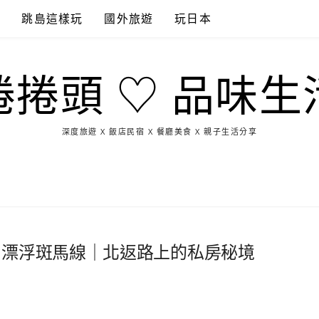
點
跳島這樣玩
國外旅遊
玩日本
捲捲頭 ♡ 品味生
深度旅遊 X 飯店民宿 X 餐廳美食 X 親子生活分享
玩
找
吃
找
跳
國
玩
宜
住
美
景
島
外
日
蘭
宿
食
點
這
旅
本
樣
遊
玩
×漂浮斑馬線｜北返路上的私房秘境