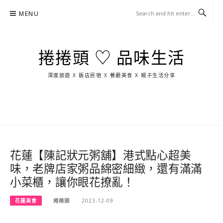
Skip
MENU
to
content
捲捲頭 ♡ 品味生活
深度旅遊 X 飯店民宿 X 餐廳美食 X 親子生活分享
玩
找
吃
找
跳
國
玩
宜
住
美
景
島
外
日
蘭
宿
食
點
這
旅
本
樣
遊
玩
花蓮【陳記狀元粥舖】港式點心超美
味，老牌店家粥品綿密細緻，還有滿滿
小菜櫃，讓你眼花撩亂！
花蓮美食
捲捲頭
2023-12-09