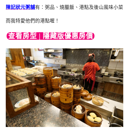
陳記狀元粥舖
有：粥品、燒臘飯、港點及後山風味小菜
而我特愛他們的港點喔！
查看房型 | 隱藏版優惠房價