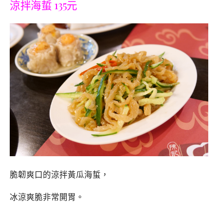
涼拌海蜇 135元
脆韌爽口的涼拌黃瓜海蜇，
冰涼爽脆非常開胃。