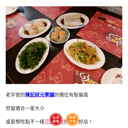
老字號的
陳記狀元粥舖
的價位有點徧高
但蠻適合一家大小
或是想吃點不一樣
花蓮美食
的用餐好店！