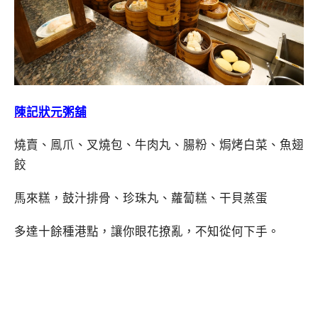
陳記狀元粥舖
燒賣、鳯爪、叉燒包、牛肉丸、腸粉、焗烤白菜、魚翅
餃
馬來糕，鼓汁排骨、珍珠丸、蘿蔔糕、干貝蒸蛋
多達十餘種港點，讓你眼花撩亂，不知從何下手。