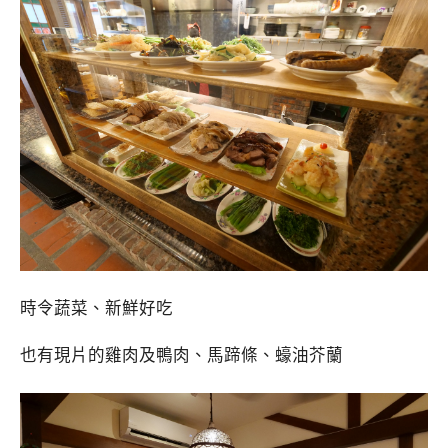
時令蔬菜、新鮮好吃
也有現片的雞肉及鴨肉、馬蹄條、蠔油芥蘭