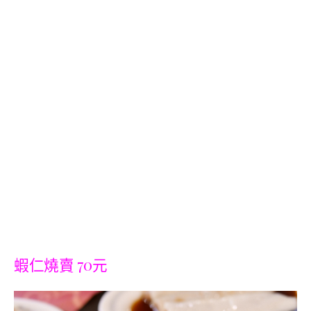
蝦仁燒賣 70元