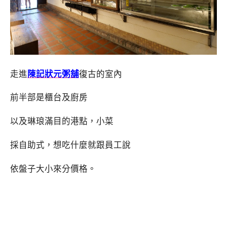
走進
陳記狀元粥舖
復古的室內
前半部是櫃台及廚房
以及琳琅滿目的港點，小菜
採自助式，想吃什麼就跟員工說
依盤子大小來分價格。