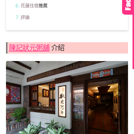
花蓮住宿
推薦
評論
陳記狀元粥舖
介紹