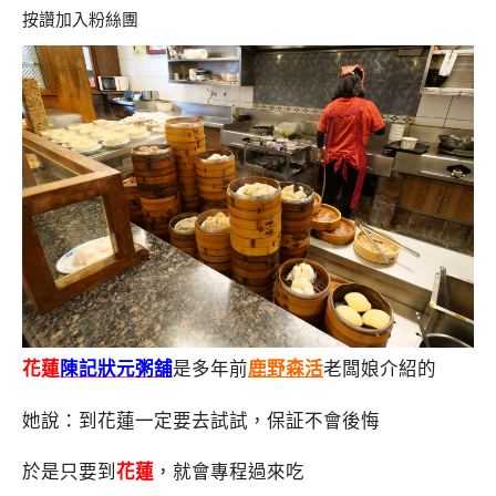
按讚加入粉絲團
花蓮
陳記狀元粥舖
是多年前
鹿野森活
老闆娘介紹的
她說：到花蓮一定要去試試，保証不會後悔
於是只要到
花蓮
，就會專程過來吃