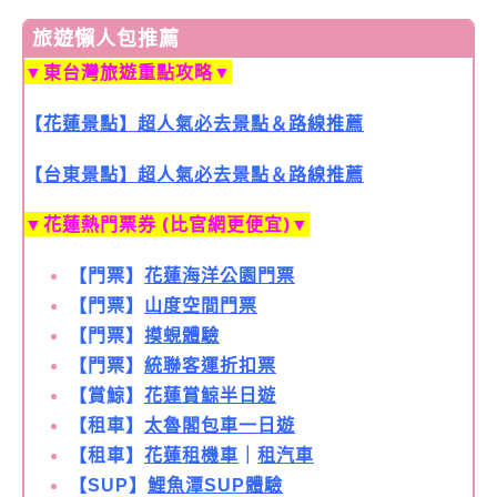
旅遊懶人包推薦
▼
東台灣旅遊重點攻略
▼
【
花蓮景點】超人氣必去景點＆路線推薦
【
台東景點】超人氣必去景點＆路線推薦
▼
花蓮熱門票券 (比官網更便宜)
▼
【門票】
花蓮海洋公園門票
【門票】
山度空間門票
【門票】
摸蜆體驗
【門票】
統聯客運折扣票
【賞鯨】
花蓮賞鯨半日遊
【租車】
太魯閣包車一日遊
【租車】
花蓮租機車
｜
租汽車
【SUP】
鯉魚潭SUP體驗