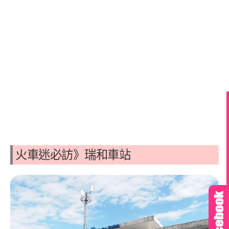
火車迷必訪》瑞和車站