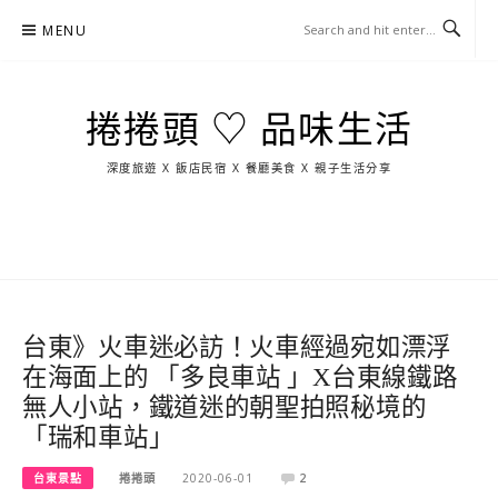
Skip
MENU
to
content
捲捲頭 ♡ 品味生活
深度旅遊 X 飯店民宿 X 餐廳美食 X 親子生活分享
玩
找
吃
找
跳
國
玩
宜
住
美
景
島
外
日
蘭
宿
食
點
這
旅
本
樣
遊
玩
台東》火車迷必訪！火車經過宛如漂浮
在海面上的 「多良車站 」X台東線鐵路
無人小站，鐵道迷的朝聖拍照秘境的
「瑞和車站」
台東景點
捲捲頭
2020-06-01
2