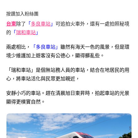
按讚加入粉絲團
「
多良車站
」
台東
除了
可追拍火車外，還有一處拍照秘境
「
瑞和車站
」
的
兩處相比，
「多良車站」
雖然有海天一色的風景，但是環
境少維護
加上遊客沒有公德心，顯得髒亂些。
「瑞和車站」是個
無站務人員的車站，結合在地居民的用
心，將車站活化與民眾更加親近，
安靜小巧的車站。趕在清晨旭日東昇時，拍起車站的光景
顯得更樸實自然。