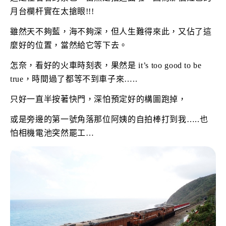
月台欄杆實在太搶眼!!!
雖然天不夠藍，海不夠深，但人生難得來此，又佔了這
麼好的位置，當然給它等下去。
怎奈，看好的火車時刻表，果然是 it’s too good to be
true，時間過了都等不到車子來…..
只好一直半按著快門，深怕預定好的構圖跑掉，
或是旁邊的第一號角落那位阿姨的自拍棒打到我…..也
怕相機電池突然罷工…