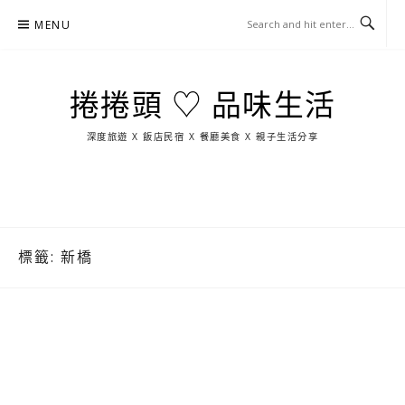
Skip
MENU
to
content
捲捲頭 ♡ 品味生活
深度旅遊 X 飯店民宿 X 餐廳美食 X 親子生活分享
玩
找
吃
找
跳
國
玩
宜
住
美
景
島
外
日
蘭
宿
食
點
這
旅
本
樣
遊
玩
標籤:
新橋