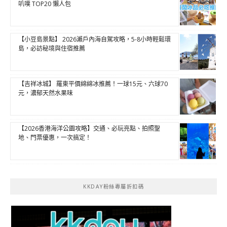
叭噗 TOP20 懶人包
【小豆島景點】 2026瀨戶內海自駕攻略，5-8小時輕鬆環
島，必訪秘境與住宿推薦
【吉祥冰城】 羅東平價綿綿冰推薦！一球15元、六球70
元，濃郁天然水果味
【2026香港海洋公園攻略】交通、必玩亮點、拍照聖
地、門票優惠，一次搞定！
KKDAY粉絲專屬折扣碼