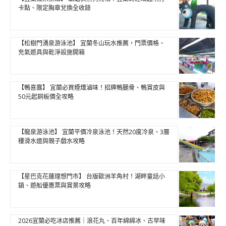
卡點、限定胸章兌換全收錄
【松樹門湧泉游泳池】 宜蘭冬山玩水推薦，門票價格、
充氣遊具與乾淨設施開箱
【鴨喜露】 宜蘭必買煙燻滷味！招牌鴨腿骨、鴨賞皮與
50元起銅板價全攻略
【龍泉游泳池】 宜蘭平價冷泉泳池！天然20度冷泉、3層
樓滑水道與親子戲水攻略
【星巴克花蓮理想門市】 台版歐洲羊角村！湖畔童話小
鎮、遊船優惠票與賞景攻略
2026宜蘭必吃冰店推薦｜浪花丸、百年綿綿冰、古早味