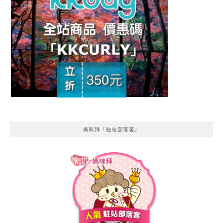
媽咪拜「駐站部落客」