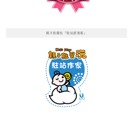
親子就醬玩「駐站部落客」