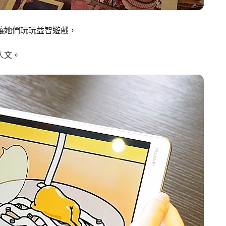
讓她們玩玩益智遊戲，
人文。