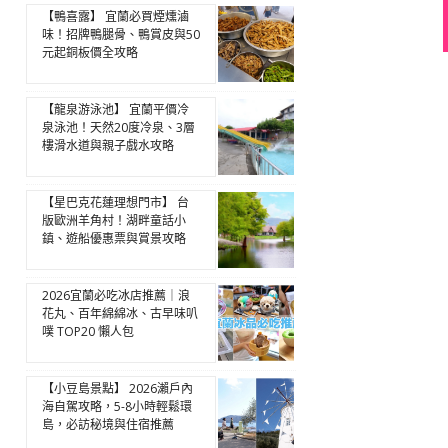
【鴨喜露】 宜蘭必買煙燻滷
味！招牌鴨腿骨、鴨賞皮與50
元起銅板價全攻略
【龍泉游泳池】 宜蘭平價冷
泉泳池！天然20度冷泉、3層
樓滑水道與親子戲水攻略
【星巴克花蓮理想門市】 台
版歐洲羊角村！湖畔童話小
鎮、遊船優惠票與賞景攻略
2026宜蘭必吃冰店推薦｜浪
花丸、百年綿綿冰、古早味叭
噗 TOP20 懶人包
【小豆島景點】 2026瀨戶內
海自駕攻略，5-8小時輕鬆環
島，必訪秘境與住宿推薦