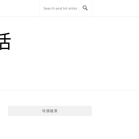
玩
找
吃
找
跳
國
玩
宜
住
美
景
島
外
日
活
蘭
宿
食
點
這
旅
本
樣
遊
玩
特價機票