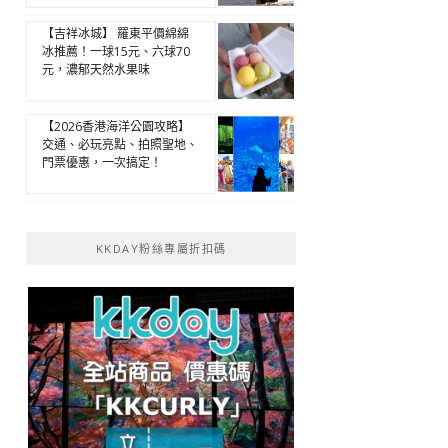
【吉祥冰城】 羅東平價綿綿
冰推薦！一球15元、六球70
元，濃郁天然水果味
【2026香港海洋公園攻略】
交通、必玩亮點、拍照聖地、
門票優惠，一次搞定！
KKDAY粉絲專屬折扣碼