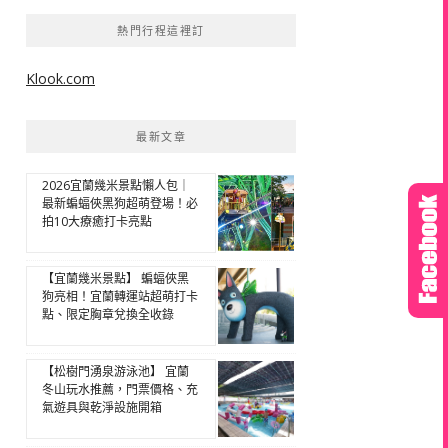
熱門行程這裡訂
Klook.com
最新文章
2026宜蘭幾米景點懶人包｜
最新蝙蝠俠黑狗超萌登場！必
拍10大療癒打卡亮點
【宜蘭幾米景點】 蝙蝠俠黑
狗亮相！宜蘭轉運站超萌打卡
點、限定胸章兌換全收錄
【松樹門湧泉游泳池】 宜蘭
冬山玩水推薦，門票價格、充
氣遊具與乾淨設施開箱