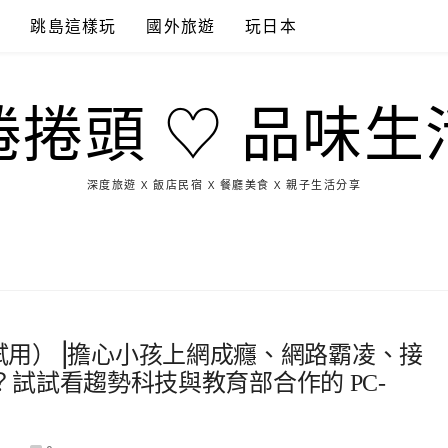
點
跳島這樣玩
國外旅遊
玩日本
捲捲頭 ♡ 品味生
深度旅遊 X 飯店民宿 X 餐廳美食 X 親子生活分享
玩
找
吃
找
跳
國
玩
宜
住
美
景
島
外
日
蘭
宿
食
點
這
旅
本
樣
遊
玩
（免費試用）⎟擔心小孩上網成癮、網路霸凌、接
試試看趨勢科技與教育部合作的 PC-