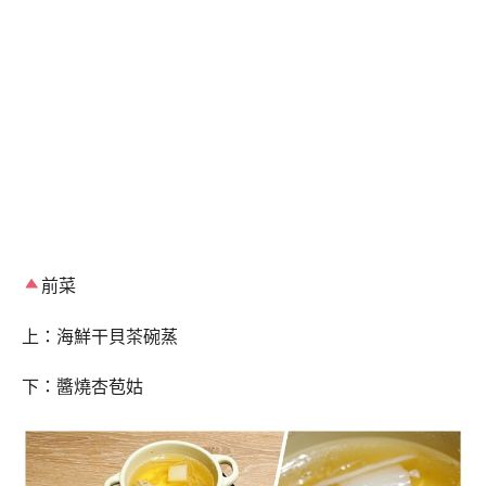
前菜
上：海鮮干貝茶碗蒸
下：醬燒杏苞姑