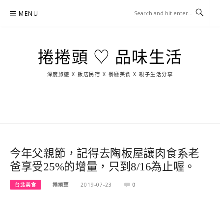
Skip
MENU
to
content
捲捲頭 ♡ 品味生活
深度旅遊 X 飯店民宿 X 餐廳美食 X 親子生活分享
玩
找
吃
找
跳
國
玩
宜
住
美
景
島
外
日
蘭
宿
食
點
這
旅
本
樣
遊
玩
今年父親節，記得去陶板屋讓肉食系老
爸享受25%的增量，只到8/16為止喔。
台北美食
捲捲頭
2019-07-23
0