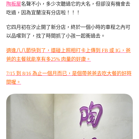
陶板屋
名聲不小，多少次聽過它的大名，但卻沒有機會去
吃過，因為宜蘭沒有分店啦！！！
它四月初在汐止開了新分店，終於一個小時的車程之內可
以品嚐到了，找了時間抓了小孩一起衝過去。
適逢八八節快到了，還碰上照相打卡上傳到 FB 或 IG，爸
爸的主餐就能享有多25% 肉量的好康。
7/15 到 8/16 為止一個月而已，是個帶爸爸去吃大餐的好時
間喔。