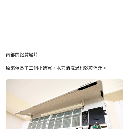
內部的鋁質鰭片
原來像長了二個小蟻窩，水刀清洗過也乾乾淨淨。