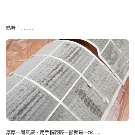
媽呀！………
厚厚一層灰塵，用手指輕輕一撥就是一坨…..