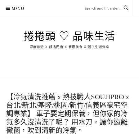
Skip
MENU
to
content
捲捲頭 ♡ 品味生活
深度旅遊 X 飯店民宿 X 餐廳美食 X 親子生活分享
玩
找
吃
找
跳
國
玩
宜
住
美
景
島
外
日
蘭
宿
食
點
這
旅
本
樣
遊
玩
【冷氣清洗推薦 x 熟技職人SOUJIPRO x
台北/新北/基隆/桃園/新竹/信義區豪宅空
調專業】 車子要定期保養，但你家的冷
氣多久沒清洗了呢？ 用水刀，讓你遠離
黴菌，吹到清新的冷氣。