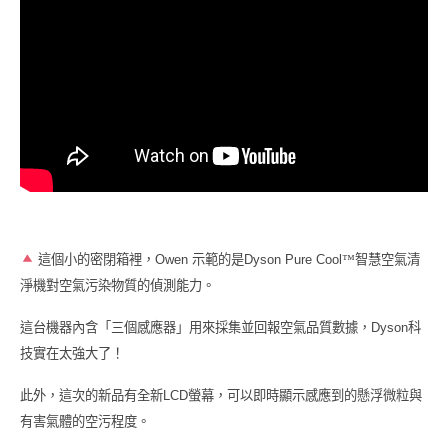
這個小的密閉箱裡，
Owen
示範的是
Dyson Pure Cool
™
智慧空氣清
淨機對空氣污染物質的偵測能力。
這台機器內含「三個感應器」用來採集並回報空氣品質數據，
Dyson
科
技實在太強大了！
此外，這次的新品有全新
LCD
螢幕，可以即時顯示感應到的懸浮微粒與
有害氣體的空污程度。