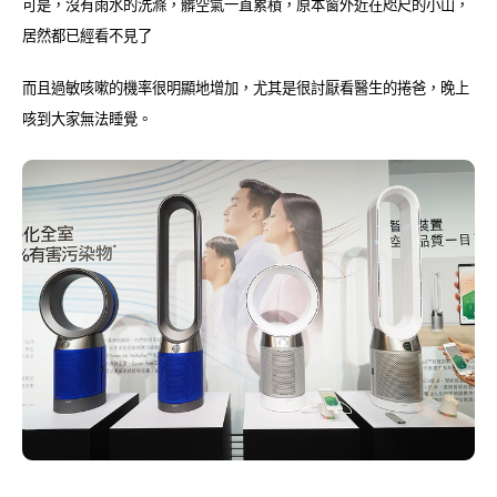
可是，沒有雨水的洗滌，髒空氣一直累積，原本窗外近在咫尺的小山，
居然都已經看不見了
而且過敏咳嗽的機率很明顯地增加，尤其是很討厭看醫生的捲爸，晚上
咳到大家無法睡覺。