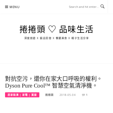
Skip
MENU
to
content
捲捲頭 ♡ 品味生活
深度旅遊 X 飯店民宿 X 餐廳美食 X 親子生活分享
玩
找
吃
找
跳
國
玩
宜
住
美
景
島
外
日
蘭
宿
食
點
這
旅
本
樣
遊
玩
對抗空污，還你在家大口呼吸的權利。
Dyson Pure Cool™ 智慧空氣清淨機。
居家裝潢 | 家電 | 賞屋
捲捲頭
2018-05-04
1