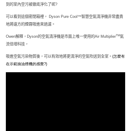
到的室內空污被徹底淨化了呢
?
可以看到這個密閉箱裡，
Dyson Pure Cool
™智慧空氣清淨機非常盡責
地將遠方的煙霧吸進來過濾。
TM
Owen
解釋，
Dyson
的空氣清淨機是市面上唯一使用的
Air Multiplier
氣
流倍增科技，
吸進空氣污染物質後，可以有效地將更清淨的空氣吹送到全室。
(怎麼有
在示範抽油煙機的感覺?)