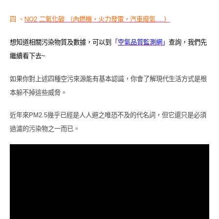
四 、
NO2 二氧化碳 （內燃機，火力發電，汽車廢氣….）
想知道相關污染物質及數據，可以到
「
空氣品質監測網
」
查詢，我們先
繼續看下去
~
如果你對上述四種空污來源能有基本認識，你會了解現代生活方式是根
本躲不掉這些威脅。
近年來
PM2.5
幾乎已經是人人避之唯恐不及的代名詞，但它還只是必須
過濾的污染物之一而已。