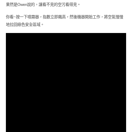
果然是
Owen
說的，讓看不見的空污看得見。
你看
~
按一下噴霧器，指數立即飆高，然後機器開始工作，將空氣慢慢
地拉回綠色安全區域。