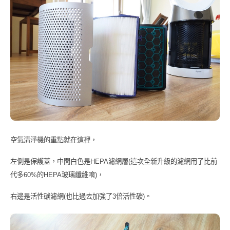
空氣清淨機的重點就在這裡，
左側是保護蓋，中間白色是
HEPA
濾網層
(
這次全新升級的濾網用了比前
代多
60%
的
HEPA
玻璃纖維唷
)
，
右邊是活性碳濾網
(
也比過去加強了
3
倍活性碳
)
。