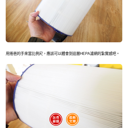
用捲爸的手來當比例尺，應該可以體會到這層HEPA濾網的紮實感吧。