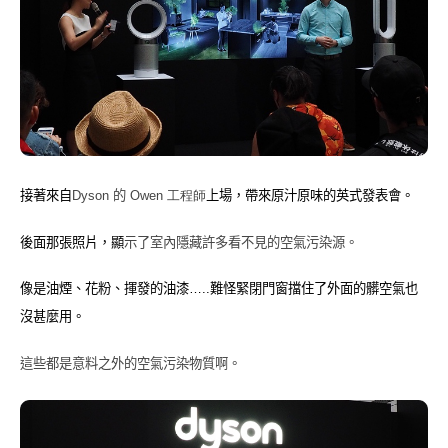
接著來自
Dyson
的
Owen 工程師
上場，帶來原汁原味的英式發表會。
後面那張照片，顯
示了室內隱藏許多看不見的空氣污染源。
像是油煙、花粉、揮發的油漆…..難怪緊閉門窗擋住了外面的髒空氣也
沒甚麼用。
這些都是意料之外的空氣污染物質啊。