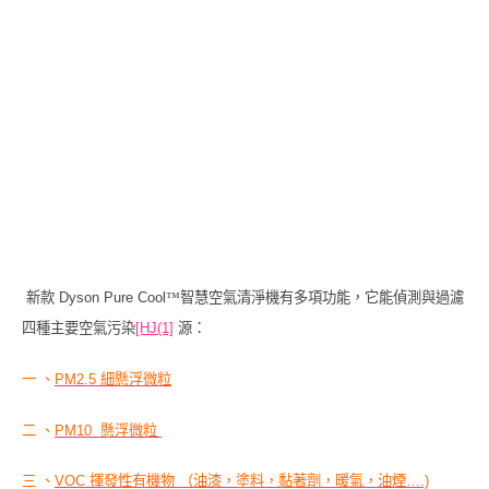
新款
Dyson Pure Cool
™
智慧空氣清淨機有多項功能，它能偵測與過濾
四種主要空氣污染
[HJ(1]
源：
一 、
PM2.5 細懸浮微粒
二 、
PM10 懸浮微粒
三 、
VOC 揮發性有機物 （油漆，塗料，黏著劑，暖氣，油煙….)