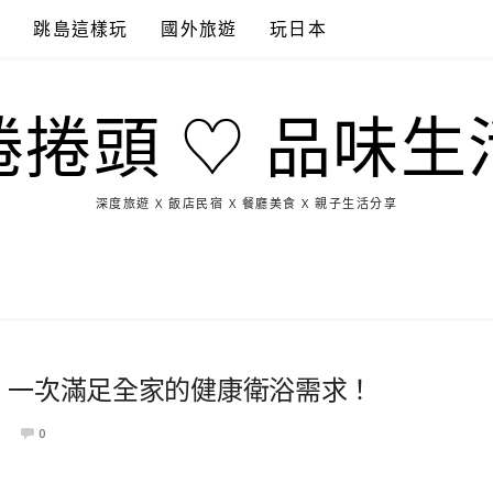
點
跳島這樣玩
國外旅遊
玩日本
捲捲頭 ♡ 品味生
深度旅遊 X 飯店民宿 X 餐廳美食 X 親子生活分享
玩
找
吃
找
跳
國
玩
宜
住
美
景
島
外
日
蘭
宿
食
點
這
旅
本
樣
遊
玩
心 ▋一次滿足全家的健康衛浴需求！
0