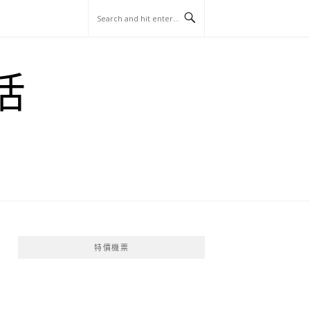
玩
找
吃
找
跳
國
玩
宜
住
美
景
島
外
日
活
蘭
宿
食
點
這
旅
本
樣
遊
玩
特價機票