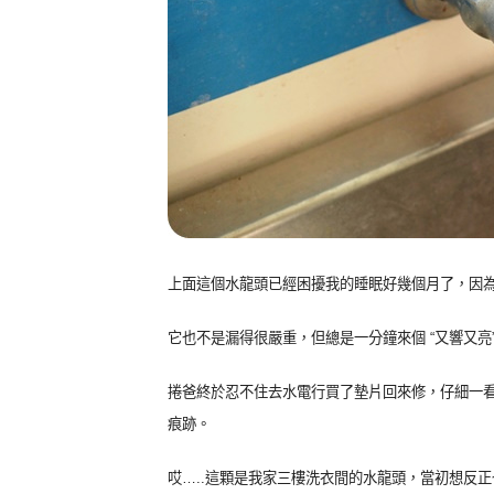
上面這個水龍頭已經困擾我的睡眠好幾個月了，因
它也不是漏得很嚴重，但總是一分鐘來個 “又響又亮”
捲爸終於忍不住去水電行買了墊片回來修，仔細一
痕跡。
哎…..這顆是我家三樓洗衣間的水龍頭，當初想反