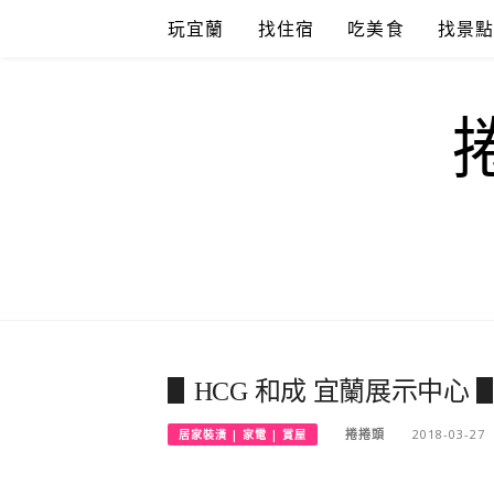
Skip
玩宜蘭
找住宿
吃美食
找景
to
content
▋HCG 和成 宜蘭展示中
捲捲頭
2018-03-27
居家裝潢 | 家電 | 賞屋