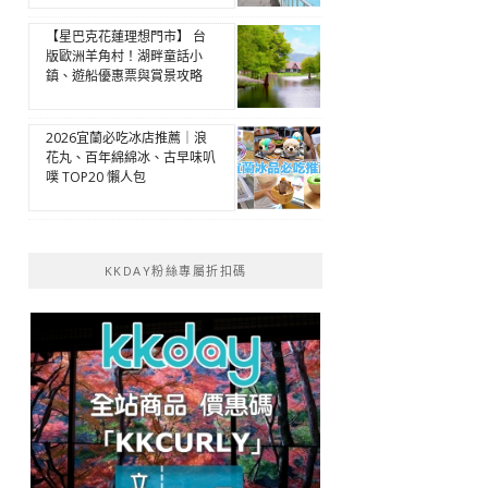
【星巴克花蓮理想門市】 台
版歐洲羊角村！湖畔童話小
鎮、遊船優惠票與賞景攻略
2026宜蘭必吃冰店推薦｜浪
花丸、百年綿綿冰、古早味叭
噗 TOP20 懶人包
KKDAY粉絲專屬折扣碼