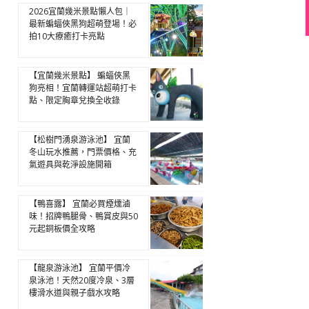
2026宜蘭幾米景點懶人包｜
最新蝙蝠俠黑狗超萌登場！必
拍10大療癒打卡亮點
【宜蘭幾米景點】 蝙蝠俠黑
狗亮相！宜蘭轉運站超萌打卡
點、限定胸章兌換全收錄
【松樹門湧泉游泳池】 宜蘭
冬山玩水推薦，門票價格、充
氣遊具與乾淨設施開箱
【鴨喜露】 宜蘭必買煙燻滷
味！招牌鴨腿骨、鴨賞皮與50
元起銅板價全攻略
【龍泉游泳池】 宜蘭平價冷
泉泳池！天然20度冷泉、3層
樓滑水道與親子戲水攻略