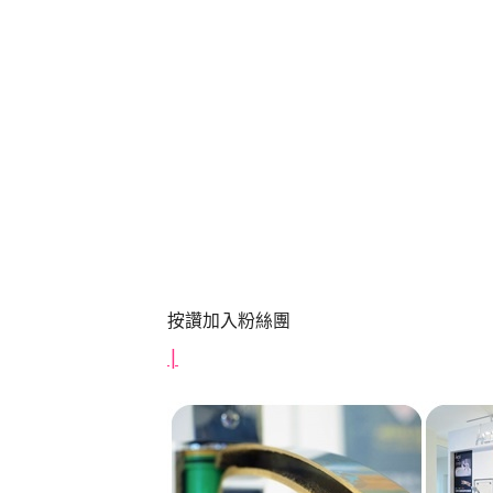
按讚加入粉絲團
|