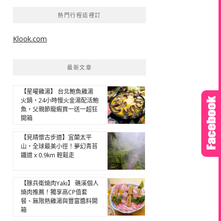
熱門行程這裡訂
Klook.com
最新文章
【星曜雞湯】 台北鮑魚雞湯
火鍋，24小時慢火金湯配活鮑
魚，父親節龍蝦買一送一超狂
開箱
【見晴懷古步道】宜蘭太平
山，全球最美小徑！夢幻青苔
鐵道 x 0.9km 輕鬆走
【豚兵衛燒肉Yaki】 礁溪個人
燒肉推薦！獨享高CP值套
餐、無限熱雞湯與豐富醬料開
箱