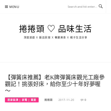
Skip
MENU
to
content
捲捲頭 ♡ 品味生活
深度旅遊 X 飯店民宿 X 餐廳美食 X 親子生活分享
玩
找
吃
找
跳
國
玩
宜
住
美
景
島
外
日
蘭
宿
食
點
這
旅
本
樣
遊
玩
【彈簧床推薦】老K牌彈簧床觀光工廠參
觀記！挑張好床，給你至少十年好夢喔
～
居家裝潢 | 家電 | 賞屋
捲捲頭
2017-11-20
0