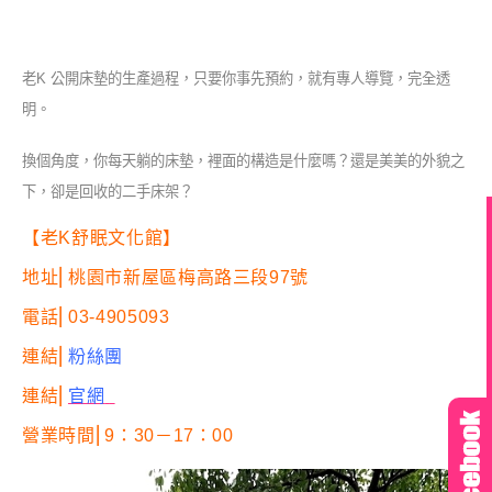
老K 公開床墊的生產過程，只要你事先預約，就有專人導覽，完全透
明。
換個角度，你每天躺的床墊，裡面的構造是什麼嗎？還是美美的外貌之
下，卻是回收的二手床架？
【老K舒眠文化館】
地址⎢
桃園市新屋區梅高路三段97號
電話⎢
03-4905093
連結⎢
粉絲團
連結⎢
官網
營業時間⎢9：30－17：00