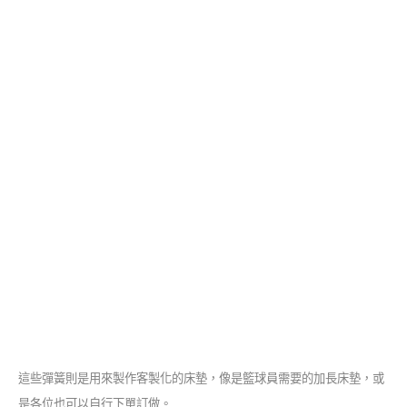
這些彈簧則是用來製作客製化的床墊，像是籃球員需要的加長床墊，或
是各位也可以自行下單訂做。