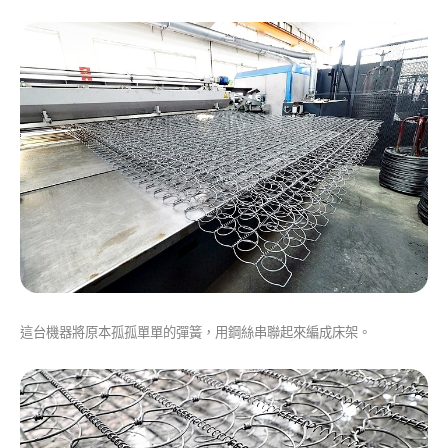
這台機器將原本孤孤單單的彈簧，用鋼絲串聯起來編成床架。