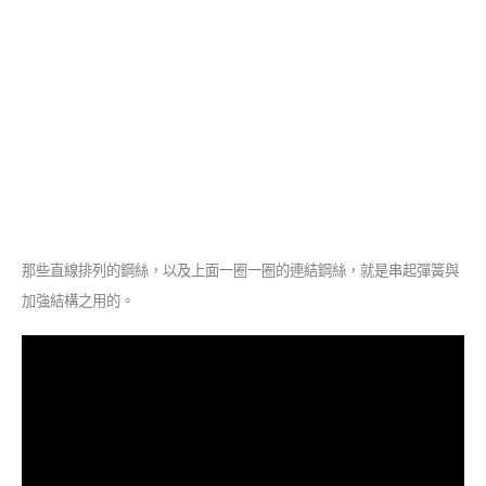
那些直線排列的鋼絲，以及上面一圈一圈的連結鋼絲，就是串起彈簧與
加強結構之用的。