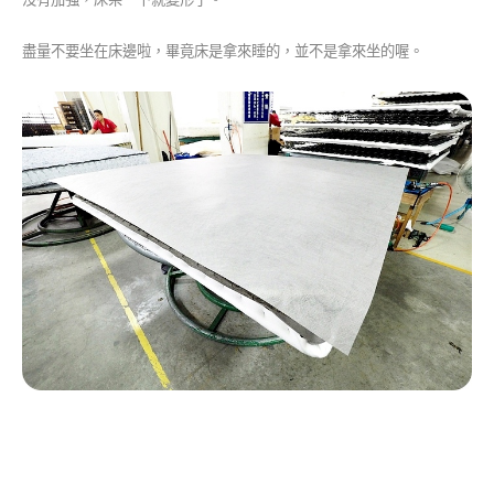
盡量不要坐在床邊啦，畢竟床是拿來睡的，並不是拿來坐的喔。