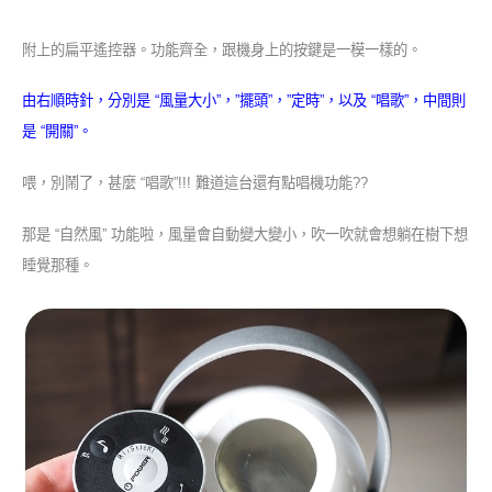
附上的扁平遙控器。功能齊全，跟機身上的按鍵是一模一樣的。
由右順時針，分別是 “風量大小”，”擺頭”，”定時”，以及 “唱歌”，中間則
是 “開關”。
喂，別鬧了，甚麼 “唱歌”!!! 難道這台還有點唱機功能??
那是 “自然風” 功能啦，風量會自動變大變小，吹一吹就會想躺在樹下想
睡覺那種。