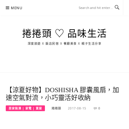
Skip
MENU
to
content
捲捲頭 ♡ 品味生活
深度旅遊 X 飯店民宿 X 餐廳美食 X 親子生活分享
玩
找
吃
找
跳
國
玩
宜
住
美
景
島
外
日
蘭
宿
食
點
這
旅
本
樣
遊
玩
【涼夏好物】DOSHISHA 膠囊風扇，加
速空氣對流，小巧靈活好收納
居家裝潢 | 家電 | 賞屋
捲捲頭
2017-08-15
0