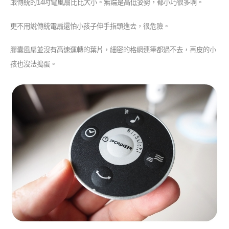
跟傳統的14吋電風扇比比大小。無論是高低姿勢，都小巧很多啊。
更不用說傳統電扇還怕小孩子伸手指頭進去，很危險。
膠囊風扇並沒有高速運轉的葉片，細密的格網連筆都過不去，再皮的小
孩也沒法搗蛋。