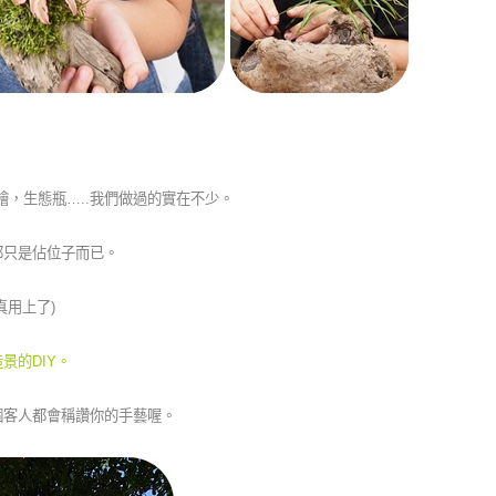
繪，生態瓶…..我們做過的實在不少。
都只是佔位子而已。
真用上了)
景的DIY。
個客人都會稱讚你的手藝喔。