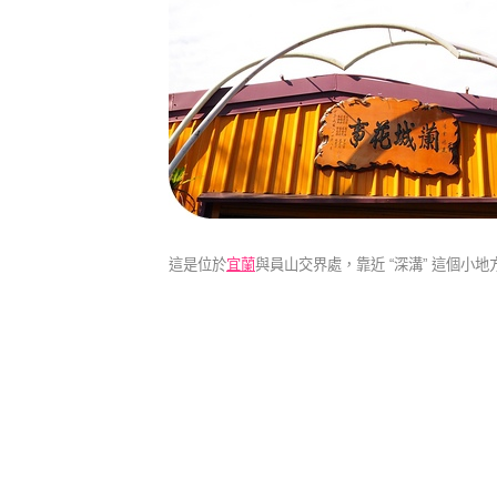
這是位於
宜蘭
與員山交界處，靠近 “深溝” 這個小地