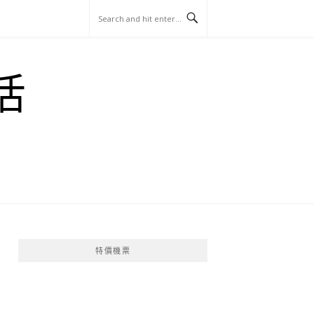
玩
找
吃
找
跳
國
玩
宜
住
美
景
島
外
日
活
蘭
宿
食
點
這
旅
本
樣
遊
玩
特價機票