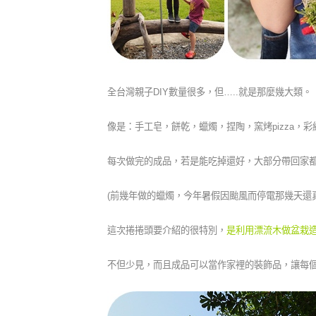
全台灣親子DIY數量很多，但…..就是那麼幾大類。
像是：手工皂，餅乾，蠟燭，捏陶，窯烤pizza，彩
每次做完的成品，若是能吃掉還好，大部分帶回家
(前幾年做的蠟燭，今年暑假因颱風而停電那幾天還
這次捲捲頭要介紹的很特別，
是利用漂流木做盆栽造
不但少見，而且成品可以當作家裡的裝飾品，讓每