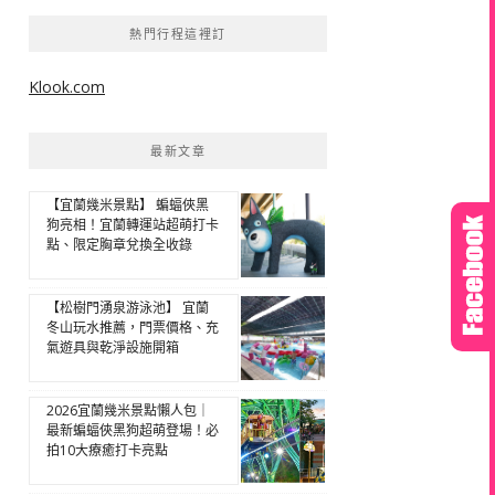
熱門行程這裡訂
Klook.com
最新文章
【宜蘭幾米景點】 蝙蝠俠黑
狗亮相！宜蘭轉運站超萌打卡
點、限定胸章兌換全收錄
【松樹門湧泉游泳池】 宜蘭
冬山玩水推薦，門票價格、充
氣遊具與乾淨設施開箱
2026宜蘭幾米景點懶人包｜
最新蝙蝠俠黑狗超萌登場！必
拍10大療癒打卡亮點