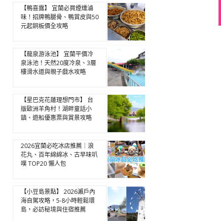
【鴨喜露】 宜蘭必買煙燻滷
味！招牌鴨腿骨、鴨賞皮與50
元起銅板價全攻略
【龍泉游泳池】 宜蘭平價冷
泉泳池！天然20度冷泉、3層
樓滑水道與親子戲水攻略
【星巴克花蓮理想門市】 台
版歐洲羊角村！湖畔童話小
鎮、遊船優惠票與賞景攻略
2026宜蘭必吃冰店推薦｜浪
花丸、百年綿綿冰、古早味叭
噗 TOP20 懶人包
【小豆島景點】 2026瀨戶內
海自駕攻略，5-8小時輕鬆環
島，必訪秘境與住宿推薦