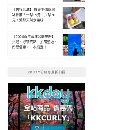
【吉祥冰城】 羅東平價綿綿
冰推薦！一球15元、六球70
元，濃郁天然水果味
【2026香港海洋公園攻略】
交通、必玩亮點、拍照聖地、
門票優惠，一次搞定！
KKDAY粉絲專屬折扣碼