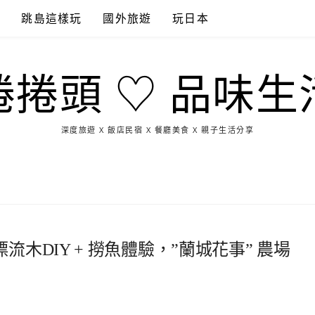
點
跳島這樣玩
國外旅遊
玩日本
捲捲頭 ♡ 品味生
深度旅遊 X 飯店民宿 X 餐廳美食 X 親子生活分享
玩
找
吃
找
跳
國
玩
宜
住
美
景
島
外
日
蘭
宿
食
點
這
旅
本
樣
遊
玩
木DIY + 撈魚體驗，”蘭城花事” 農場