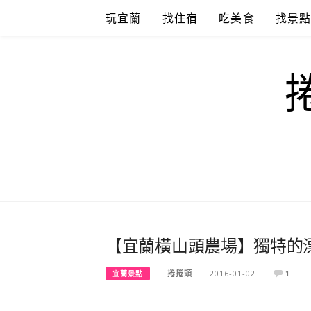
Skip
玩宜蘭
找住宿
吃美食
找景
to
content
【宜蘭橫山頭農場】獨特的漂流
捲捲頭
2016-01-02
1
宜蘭景點