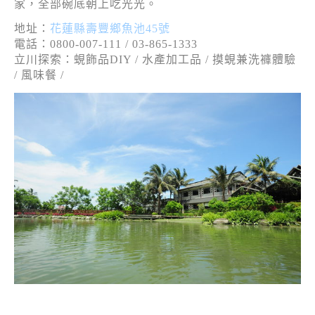
家，全部碗底朝上吃光光。
地址：
花蓮縣壽豐鄉魚池45號
電話：0800-007-111 / 03-865-1333
立川探索：蜆飾品DIY / 水產加工品 / 摸蜆兼洗褲體驗
/ 風味餐 /