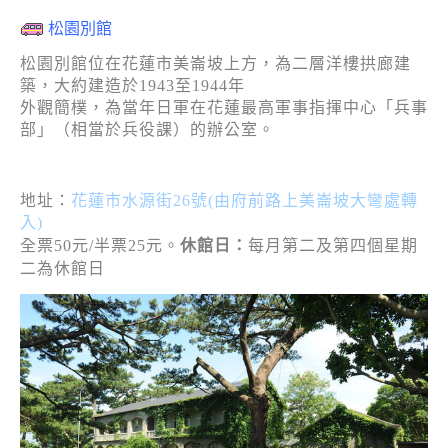
松園別館
松園別館位在花蓮市美崙坡上方，為二層洋樓拱廊建
築，大約建造於1943至1944年
外觀簡樸，為當年日軍在花蓮最高軍事指揮中心「兵事
部」（相當於兵役課）的辦公室。
地址：
花蓮市水源街26號(由府前路上美崙坡大彎處轉
入)
全票50元/半票25元。
休館日：
每月第二及第四個星期
二為休館日