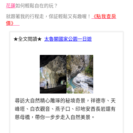
花蓮
如何輕鬆自在的玩？
就跟著我的行程走，保証輕鬆又有趣喔！
《
點我查房
價》
★全文閱讀★
太魯閣國家公園一日遊
尋訪大自然精心雕琢的秘境奇景，祥德寺、天
峰塔、白衣觀音、燕子口、印地安酋長岩還有
慈母橋，帶你一步步走入自然美景。