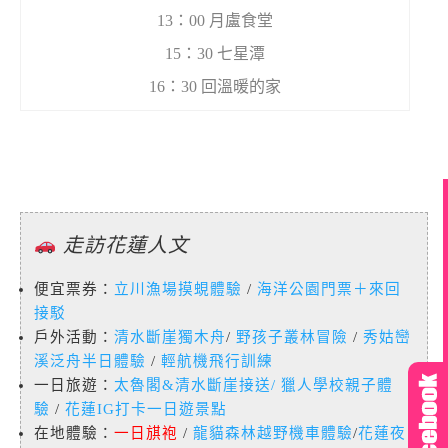
13：00 月盧食堂
15：30 七星潭
16：30 回溫暖的家
走訪花蓮人文
便宜票券：
立川漁場摸蜆體驗
/
海洋公園門票＋來回
接駁
戶外活動：
清水斷崖獨木舟
/
野孩子叢林冒險
/
秀姑巒
溪泛舟半日體驗
/
輕航機飛行訓練
一日旅遊：
太魯閣&清水斷崖接送
/
獵人學校親子體
驗
/
花蓮IG打卡一日遊景點
在地體驗：
一日𣄃袍
/
龍貓森林越野機車體驗
/
花蓮夜