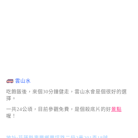
雲山水
吃飽飯後，來個30分鐘健走，雲山水會是個很好的選
擇。
一共24公頃，目前參觀免費，是個殺底片的好
景點
喔！
地址:花蓮縣壽豐鄉豐坪路二段2巷201弄18號