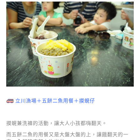
立川漁場＋五餅二魚用餐＋摸蜆仔
摸蜆兼洗褲的活動，讓大人小孩都嗨翻天。
而五餅二魚的用餐又是大盤大盤的上，讓餓翻天的一