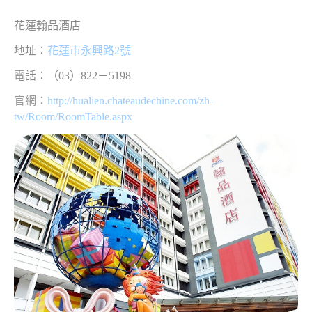
花蓮翰品酒店
地址：
花蓮市永興路2號
電話：（03）822－5198
官網：
http://hualien.chateaudechine.com/zh-
tw/Room/RoomTable.aspx