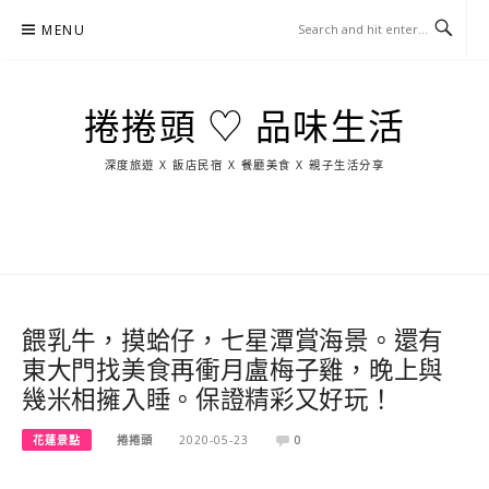
Skip
MENU
to
content
捲捲頭 ♡ 品味生活
深度旅遊 X 飯店民宿 X 餐廳美食 X 親子生活分享
玩
找
吃
找
跳
國
玩
宜
住
美
景
島
外
日
蘭
宿
食
點
這
旅
本
樣
遊
玩
餵乳牛，摸蛤仔，七星潭賞海景。還有
東大門找美食再衝月盧梅子雞，晚上與
幾米相擁入睡。保證精彩又好玩！
花蓮景點
捲捲頭
2020-05-23
0