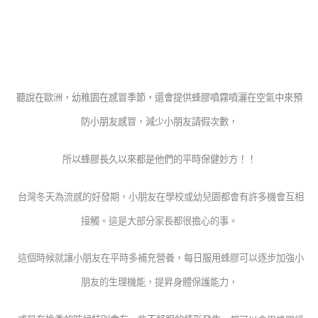
聽說在歐洲，幼稚園在感冒季節，
還會提供蜂膠噴霧噴灑在空氣中來預
防小朋友感冒，減少小朋友請假次數，
所以蜂膠長久以來都是他們的平時保健妙方！！
台灣冬天為流感的好發期，小朋友在學校或幼兒園都會有許多機會互相
接觸
。
這是大部分家長都很擔心的事
。
這個時候就讓小朋友在平時多補充營養
，
每日服用
蜂膠可以逐步加強小
朋友的生理機能，提昇身體保護能力，