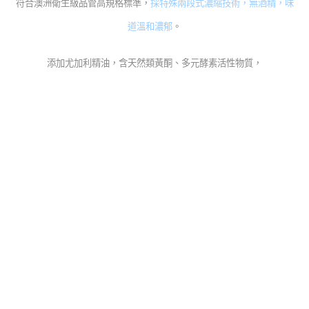
符合澳洲衛生級品管高規格標準，
採特殊兩段式濃縮技術，無酒精，味
道溫和濃郁
。
添加尤加利精油，含天然類黃酮、多元酵素活性物質，