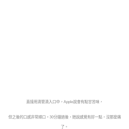
直接用滴管滴入口中，Apple說會有點甘苦味，
但之後的口感非常順口。30分鐘過後，她說感覺有好一點，沒那麼痛
了。