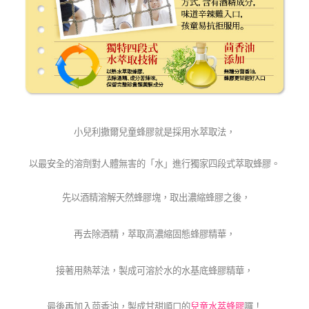
小兒利撒爾兒童蜂膠就是採用水萃取法，
以最安全的溶劑對人體無害的「水」進行獨家四段式萃取蜂膠。
先以酒精溶解天然蜂膠塊，取出濃縮蜂膠之後，
再去除酒精，萃取高濃縮固態蜂膠精華，
接著用熱萃法，製成可溶於水的水基底蜂膠精華，
最後再加入茴香油，製成甘甜順口的
兒童水萃蜂膠
囉！