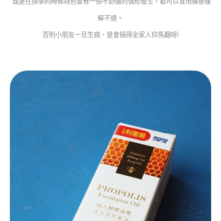
或是
在換
季的時候特別會有一些不舒服的情形發生
，
都可以食用蜂膠緩
解不適
。
否則小朋友一旦生病
，
是會搞得全家人仰馬翻呀!