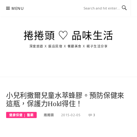
Skip
MENU
to
content
捲捲頭 ♡ 品味生活
深度旅遊 X 飯店民宿 X 餐廳美食 X 親子生活分享
玩
找
吃
找
跳
國
玩
宜
住
美
景
島
外
日
蘭
宿
食
點
這
旅
本
樣
遊
玩
小兒利撒爾兒童水萃蜂膠。預防保健來
這瓶，保護力Hold得住！
健康保健 | 醫藥
捲捲頭
2015-02-05
3