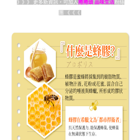
》》》 更多新資訊，可加入
捲捲頭 品味生活
粉絲
團
《《《