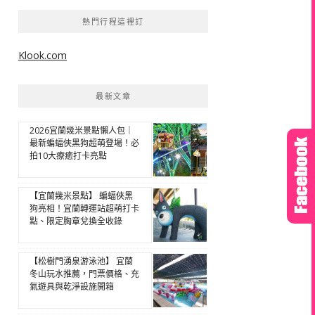
熱門行程這裡訂
Klook.com
最新文章
2026宜蘭幾米景點懶人包｜
最新蝙蝠俠黑狗超萌登場！必
拍10大療癒打卡亮點
【宜蘭幾米景點】 蝙蝠俠黑
狗亮相！宜蘭轉運站超萌打卡
點、限定胸章兌換全收錄
【松樹門湧泉游泳池】 宜蘭
冬山玩水推薦，門票價格、充
氣遊具與乾淨設施開箱