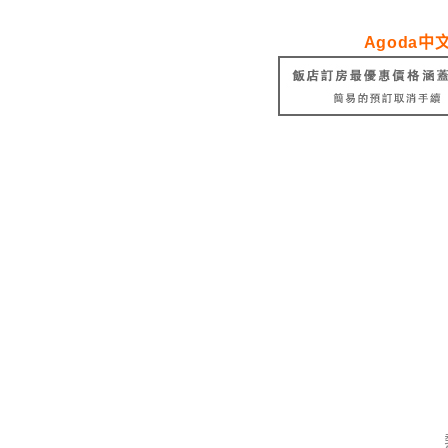
Agoda中