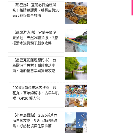
【鴨喜露】 宜蘭必買煙燻滷
味！招牌鴨腿骨、鴨賞皮與50
元起銅板價全攻略
【龍泉游泳池】 宜蘭平價冷
泉泳池！天然20度冷泉、3層
樓滑水道與親子戲水攻略
【星巴克花蓮理想門市】 台
版歐洲羊角村！湖畔童話小
鎮、遊船優惠票與賞景攻略
2026宜蘭必吃冰店推薦｜浪
花丸、百年綿綿冰、古早味叭
噗 TOP20 懶人包
【小豆島景點】 2026瀨戶內
海自駕攻略，5-8小時輕鬆環
島，必訪秘境與住宿推薦