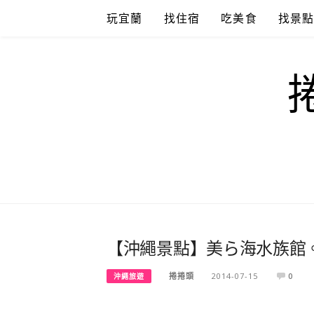
Skip
玩宜蘭
找住宿
吃美食
找景
to
content
【沖繩景點】美ら海水族館
捲捲頭
2014-07-15
0
沖繩旅遊