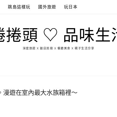
點
跳島這樣玩
國外旅遊
玩日本
捲捲頭 ♡ 品味生
深度旅遊 X 飯店民宿 X 餐廳美食 X 親子生活分享
玩
找
吃
找
跳
國
玩
宜
住
美
景
島
外
日
蘭
宿
食
點
這
旅
本
樣
遊
玩
。漫遊在室內最大水族箱裡～