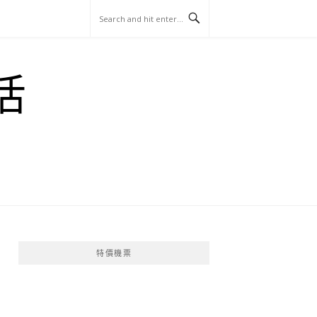
玩
找
吃
找
跳
國
玩
宜
住
美
景
島
外
日
活
蘭
宿
食
點
這
旅
本
樣
遊
玩
特價機票