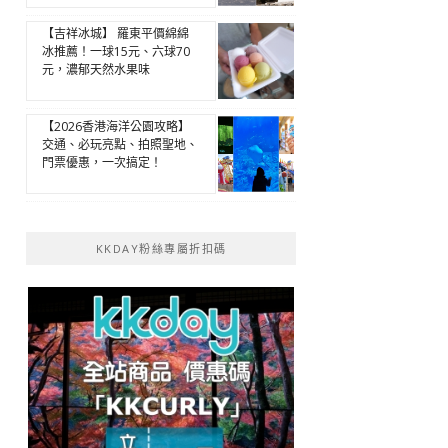
【吉祥冰城】 羅東平價綿綿
冰推薦！一球15元、六球70
元，濃郁天然水果味
【2026香港海洋公園攻略】
交通、必玩亮點、拍照聖地、
門票優惠，一次搞定！
KKDAY粉絲專屬折扣碼