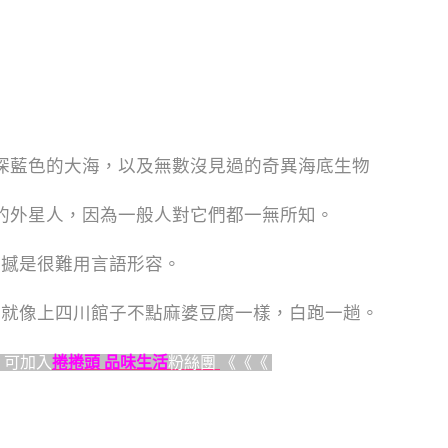
深藍色的大海，以及無數沒見過的奇異海底生物
的外星人，因為一般人對它們都一無所知。
震撼是很難用言語形容。
，就像上四川館子不點麻婆豆腐一樣，白跑一趟。
，可加入
捲捲頭 品味生活
粉絲團
《《《