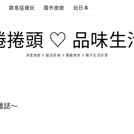
點
跳島這樣玩
國外旅遊
玩日本
捲捲頭 ♡ 品味生
深度旅遊 X 飯店民宿 X 餐廳美食 X 親子生活分享
玩
找
吃
找
跳
國
玩
宜
住
美
景
島
外
日
蘭
宿
食
點
這
旅
本
樣
遊
玩
雜誌～