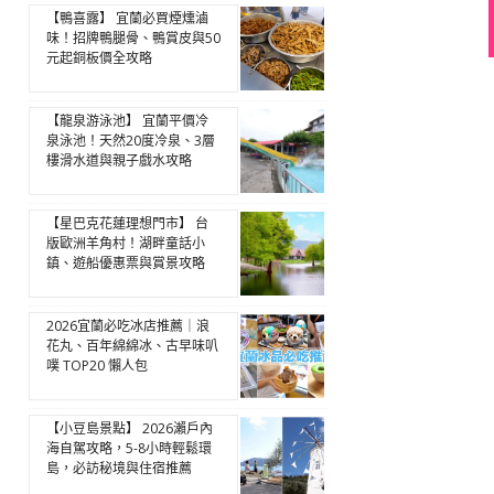
【鴨喜露】 宜蘭必買煙燻滷
味！招牌鴨腿骨、鴨賞皮與50
元起銅板價全攻略
【龍泉游泳池】 宜蘭平價冷
泉泳池！天然20度冷泉、3層
樓滑水道與親子戲水攻略
【星巴克花蓮理想門市】 台
版歐洲羊角村！湖畔童話小
鎮、遊船優惠票與賞景攻略
2026宜蘭必吃冰店推薦｜浪
花丸、百年綿綿冰、古早味叭
噗 TOP20 懶人包
【小豆島景點】 2026瀨戶內
海自駕攻略，5-8小時輕鬆環
島，必訪秘境與住宿推薦