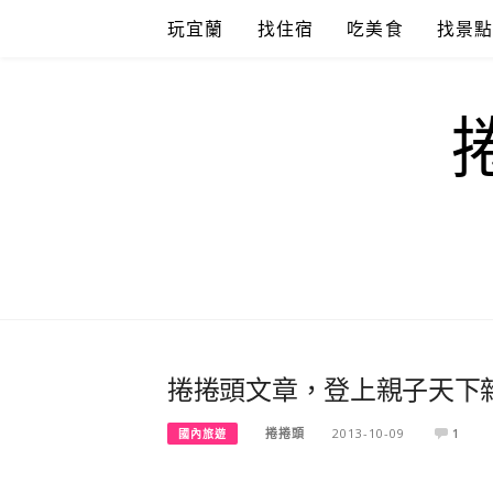
Skip
玩宜蘭
找住宿
吃美食
找景
to
content
捲捲頭文章，登上親子天下
捲捲頭
2013-10-09
1
國內旅遊