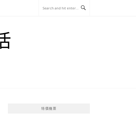
玩
找
吃
找
跳
國
玩
宜
住
美
景
島
外
日
活
蘭
宿
食
點
這
旅
本
樣
遊
玩
特價機票