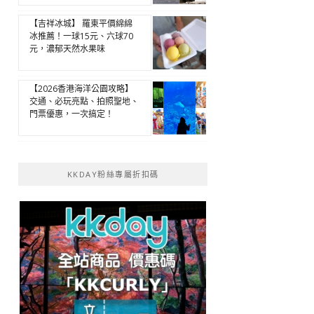
【吉祥冰城】 羅東平價綿綿
冰推薦！一球15元、六球70
元，濃郁天然水果味
【2026香港海洋公園攻略】
交通、必玩亮點、拍照聖地、
門票優惠，一次搞定！
KKDAY粉絲專屬折扣碼