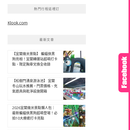
熱門行程這裡訂
Klook.com
最新文章
【宜蘭幾米景點】 蝙蝠俠黑
狗亮相！宜蘭轉運站超萌打卡
點、限定胸章兌換全收錄
【松樹門湧泉游泳池】 宜蘭
冬山玩水推薦，門票價格、充
氣遊具與乾淨設施開箱
2026宜蘭幾米景點懶人包｜
最新蝙蝠俠黑狗超萌登場！必
拍10大療癒打卡亮點