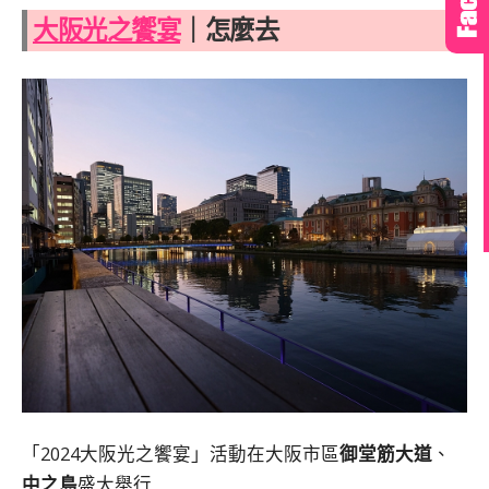
大阪光之饗宴
｜怎麼去
「2024大阪光之饗宴」活動在大阪市區
御堂筋大道
、
中之島
盛大舉行