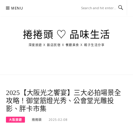
Skip
MENU
to
content
捲捲頭 ♡ 品味生活
深度旅遊 X 飯店民宿 X 餐廳美食 X 親子生活分享
玩
找
吃
找
跳
國
玩
宜
住
美
景
島
外
日
蘭
宿
食
點
這
旅
本
樣
遊
玩
2025【大阪光之饗宴】三大必拍場景全
攻略！御堂筋燈光秀、公會堂光雕投
影、胖卡市集
大阪旅遊
捲捲頭
2025-02-08