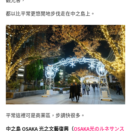
觀光客，
都以比平常更悠閒地步伐走在中之島上。
平常這裡可是商業區，步調快很多。
中之島 OSAKA 光之文藝復興（
OSAKA光のルネサンス