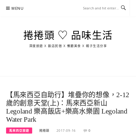
Skip
MENU
to
content
捲捲頭 ♡ 品味生活
深度旅遊 X 飯店民宿 X 餐廳美食 X 親子生活分享
玩
找
吃
找
跳
國
玩
宜
住
美
景
島
外
日
蘭
宿
食
點
這
旅
本
樣
遊
玩
【馬來西亞自助行】堆疊你的想像，2-12
歲的創意天堂(上)：馬來西亞新山
Legoland 樂高飯店+樂高水樂園 Legoland
Water Park
馬來西亞旅遊
捲捲頭
2017-09-16
0