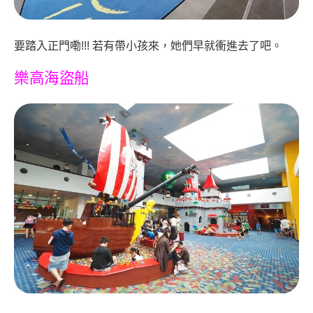
要踏入正門嘞!!! 若有帶小孩來，她們早就衝進去了吧。
樂高海盜船