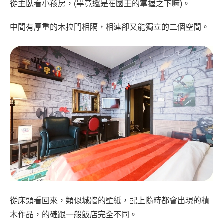
從主臥看小孩房，(畢竟還是在國王的掌握之下嘛)。
中間有厚重的木拉門相隔，相連卻又能獨立的二個空間。
從床頭看回來，類似城牆的壁紙，配上隨時都會出現的積
木作品，的確跟一般飯店完全不同。