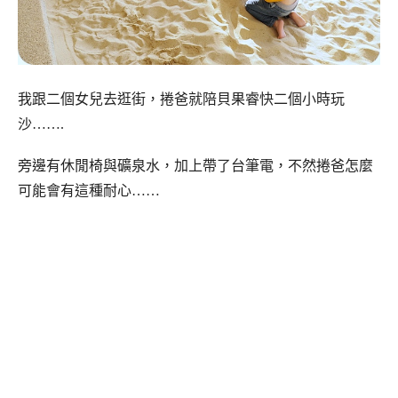
我跟二個女兒去逛街，捲爸就陪貝果睿快二個小時玩
沙…….
旁邊有休閒椅與礦泉水，加上帶了台筆電，不然捲爸怎麼
可能會有這種耐心……