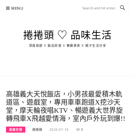
Skip
MENU
to
content
捲捲頭 ♡ 品味生活
深度旅遊 X 飯店民宿 X 餐廳美食 X 親子生活分享
玩
找
吃
找
跳
國
玩
宜
住
美
景
島
外
日
蘭
宿
食
點
這
旅
本
樣
遊
玩
高雄義大天悅飯店，小男孩最愛積木軌
道區、遊戲室，專用車車跑道X挖沙天
堂，摩天輪夜唱KTV、暢遊義大世界旋
轉飛車X飛越愛情海，室內戶外玩到爆!!
高雄住宿
捲捲頭
2020-07-10
0