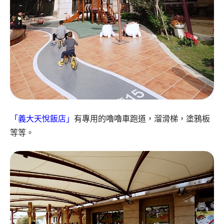
「義大天悅飯店」
有專用的嚕嚕車跑道，溜滑梯，塗鴉板
等等。