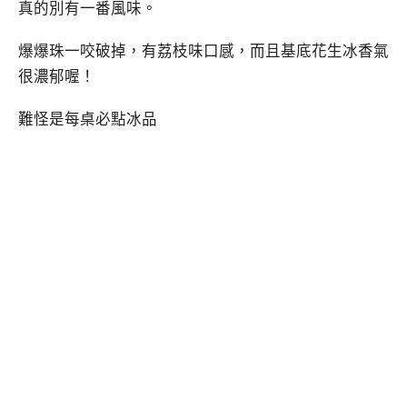
真的別有一番風味。
爆爆珠一咬破掉，有荔枝味口感，而且基底花生冰香氣
很濃郁喔！
難怪是每桌必點冰品