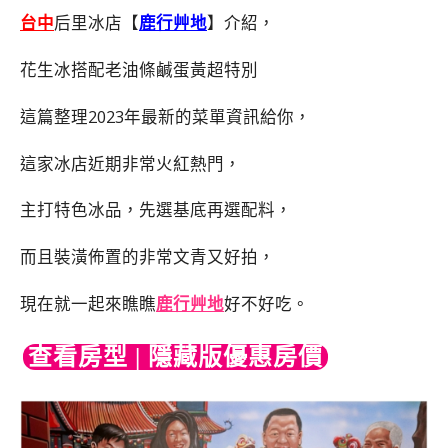
台中
后里冰店【
鹿行艸地
】介紹，
花生冰搭配老油條鹹蛋黃超特別
這篇整理2023年最新的菜單資訊給你，
這家冰店近期非常火紅熱門，
主打特色冰品，先選基底再選配料，
而且裝潢佈置的非常文青又好拍，
現在就一起來瞧瞧
鹿行艸地
好不好吃。
查看房型 | 隱藏版優惠房價