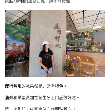
爽脆X滑順的過癮口感，絕不能錯過
鹿行艸地
的冰果然是非常有特色，
油條和鹹蛋黃加在花生冰上口感很好吃。
第一次到訪，店家會貼心說明點餐方式，