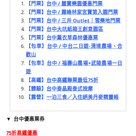
【門票】
台中 / 麗寶樂園優惠門票
【門票】
台中 / 霧峰林家宮寶第入園門票
【門票】
台中 / 三井 Outlet｜雪樂地門票
【門票】
台中大坑紙箱王創意園區
【門票】
台中薰衣草森林優惠票
【包車】
台中 / 中台二日遊-清境農場、合
歡山
【包車】
台中 / 福壽山農場+武陵農場一日
遊
【高鐵】
台中高鐵聯票最低75折
【體驗】
台中泰晶殿泰式按摩
【露營】
一泊三食／入住絕美丹麥精靈帳
▼ 台中優惠票券
75折
高鐵優惠