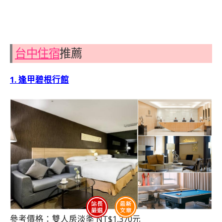
台中住宿
推薦
1. 逢甲碧根行館
參考價格：雙人房淡季 NT$1,370元