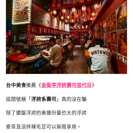
台中美食
推薦《
金衛亭浮誇壽司首代目
》
這間號稱「
浮誇系壽司
」真的沒在騙
除了擺盤浮誇的美連份量也大的浮誇
麥茶及涼拌辣毛豆可以無限享用，