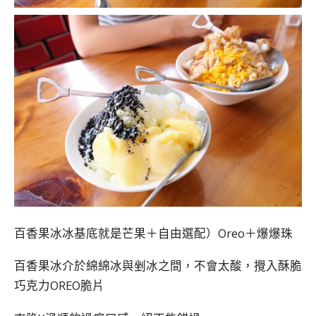
百香果冰冰基底就是芒果＋自由選配）Oreo＋爆爆珠
百香果冰介於綿綿冰與剉冰之間，不會太酸，攪入酥脆
巧克力OREO脆片