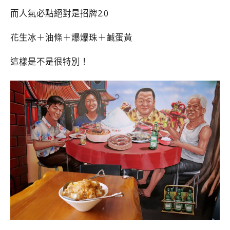
而人氣必點絕對是招牌2.0
花生冰＋油條＋爆爆珠＋鹹蛋黃
這樣是不是很特別！