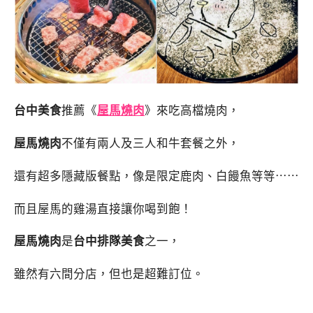
台中美食
推薦《
屋馬燒肉
》來吃高檔燒肉，
屋馬燒肉
不僅有兩人及三人和牛套餐之外，
還有超多隱藏版餐點，像是限定鹿肉、白饅魚等等⋯⋯
而且屋馬的雞湯直接讓你喝到飽！
屋馬燒肉
是
台中排隊美食
之一，
雖然有六間分店，但也是超難訂位。