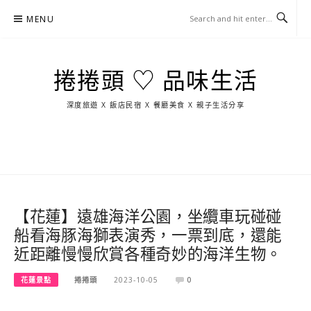
Skip
MENU
to
content
捲捲頭 ♡ 品味生活
深度旅遊 X 飯店民宿 X 餐廳美食 X 親子生活分享
玩
找
吃
找
跳
國
玩
宜
住
美
景
島
外
日
蘭
宿
食
點
這
旅
本
樣
遊
玩
【花蓮】遠雄海洋公園，坐纜車玩碰碰
船看海豚海獅表演秀，一票到底，還能
近距離慢慢欣賞各種奇妙的海洋生物。
花蓮景點
捲捲頭
2023-10-05
0