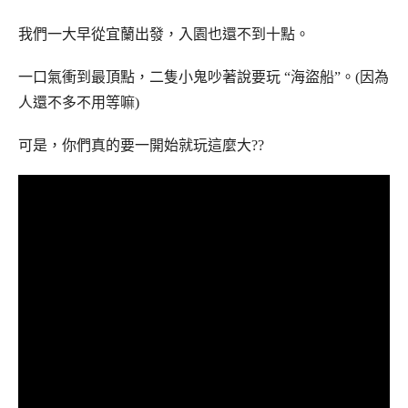
我們一大早從宜蘭出發，入園也還不到十點。
一口氣衝到最頂點，二隻小鬼吵著說要玩 “海盜船”。(因為
人還不多不用等嘛)
可是，你們真的要一開始就玩這麼大??