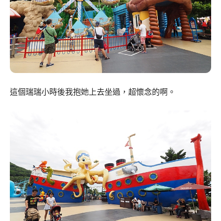
這個瑞瑞小時後我抱她上去坐過，超懷念的啊。