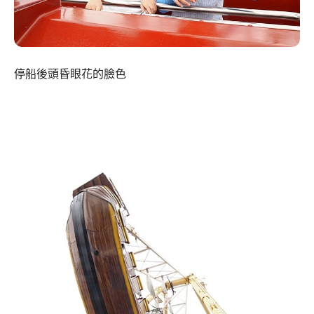
停船後頭昏眼花的臉色