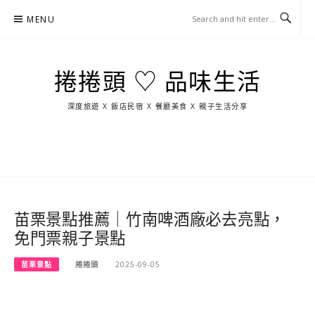
Skip
MENU
to
content
捲捲頭 ♡ 品味生活
深度旅遊 X 飯店民宿 X 餐廳美食 X 親子生活分享
玩
找
吃
找
跳
國
玩
宜
住
美
景
島
外
日
蘭
宿
食
點
這
旅
本
樣
遊
玩
苗栗景點推薦｜竹南啤酒廠必去亮點，
免門票親子景點
苗栗景點
捲捲頭
2025-09-05