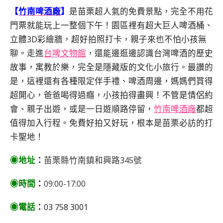
【
竹南啤酒廠
】
是苗栗超人氣的免費景點，完全不用花
門票就能玩上一整個下午！園區裡有超大巨人啤酒桶、
立體3D彩繪牆，超好拍照打卡，親子來也不怕小孩無
聊。走進
台啤文物館
，還能邊逛邊認識台灣啤酒的歷史
故事，寓教於樂，完全是隱藏版的文化小旅行。最讚的
是，這裡還有各種限定伴手禮、啤酒周邊，媽媽們買得
超開心，爸爸喝得過癮，小孩拍得盡興！不管是情侶約
會、親子出遊，或是一日遊順路停留，
竹南啤酒廠
都超
值得加入行程。免費好拍又好玩，根本是苗栗必訪的打
卡聖地！
◉地址
：
苗栗縣竹南鎮和興路345號
◉時間
：
09:00-17:00
◉電話
：
03 758 3001