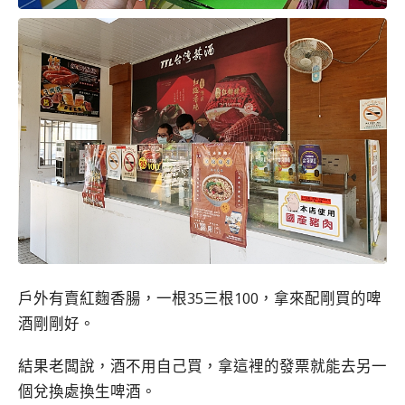
戶外有賣紅麴香腸，一根35三根100，拿來配剛買的啤
酒剛剛好。
結果老闆說，酒不用自己買，拿這裡的發票就能去另一
個兌換處換生啤酒。