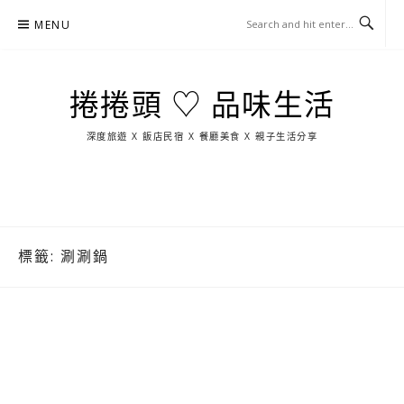
Skip
MENU
to
content
捲捲頭 ♡ 品味生活
深度旅遊 X 飯店民宿 X 餐廳美食 X 親子生活分享
玩
找
吃
找
跳
國
玩
宜
住
美
景
島
外
日
蘭
宿
食
點
這
旅
本
樣
遊
玩
標籤:
涮涮鍋