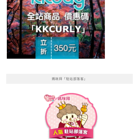
媽咪拜「駐站部落客」