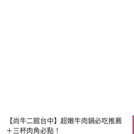
【尚牛二館台中】超嫩牛肉鍋必吃推薦
＋三杯肉角必點！