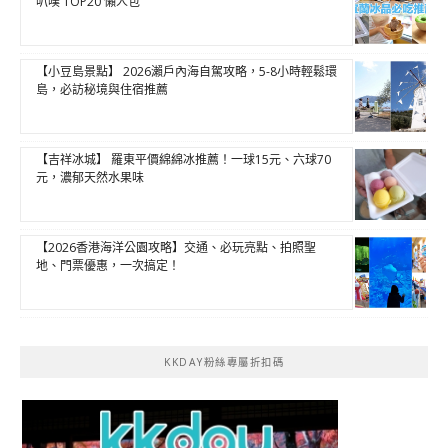
叭噗 TOP20 懶人包
【小豆島景點】 2026瀨戶內海自駕攻略，5-8小時輕鬆環
島，必訪秘境與住宿推薦
【吉祥冰城】 羅東平價綿綿冰推薦！一球15元、六球70
元，濃郁天然水果味
【2026香港海洋公園攻略】交通、必玩亮點、拍照聖
地、門票優惠，一次搞定！
KKDAY粉絲專屬折扣碼