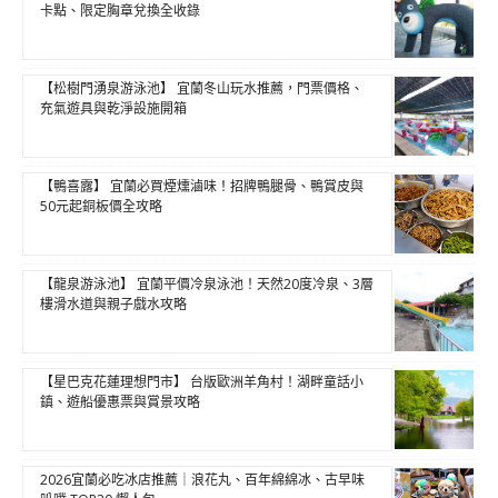
卡點、限定胸章兌換全收錄
【松樹門湧泉游泳池】 宜蘭冬山玩水推薦，門票價格、
充氣遊具與乾淨設施開箱
【鴨喜露】 宜蘭必買煙燻滷味！招牌鴨腿骨、鴨賞皮與
50元起銅板價全攻略
【龍泉游泳池】 宜蘭平價冷泉泳池！天然20度冷泉、3層
樓滑水道與親子戲水攻略
【星巴克花蓮理想門市】 台版歐洲羊角村！湖畔童話小
鎮、遊船優惠票與賞景攻略
2026宜蘭必吃冰店推薦｜浪花丸、百年綿綿冰、古早味