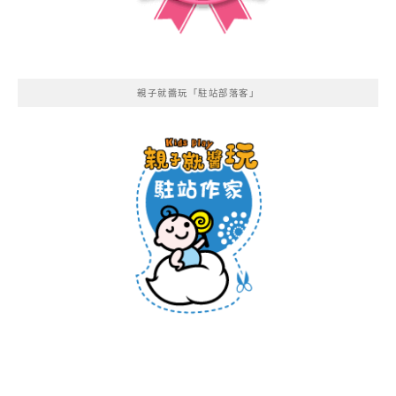
親子就醬玩「駐站部落客」