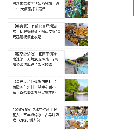
最新蝙蝠俠黑狗超萌登場！必
拍10大療癒打卡亮點
【鴨喜露】 宜蘭必買煙燻滷
味！招牌鴨腿骨、鴨賞皮與50
元起銅板價全攻略
【龍泉游泳池】 宜蘭平價冷
泉泳池！天然20度冷泉、3層
樓滑水道與親子戲水攻略
【星巴克花蓮理想門市】 台
版歐洲羊角村！湖畔童話小
鎮、遊船優惠票與賞景攻略
2026宜蘭必吃冰店推薦｜浪
花丸、百年綿綿冰、古早味叭
噗 TOP20 懶人包