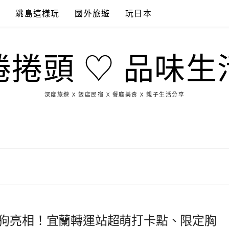
點
跳島這樣玩
國外旅遊
玩日本
捲捲頭 ♡ 品味生
深度旅遊 X 飯店民宿 X 餐廳美食 X 親子生活分享
玩
找
吃
找
跳
國
玩
宜
住
美
景
島
外
日
蘭
宿
食
點
這
旅
本
樣
遊
玩
黑狗亮相！宜蘭轉運站超萌打卡點、限定胸