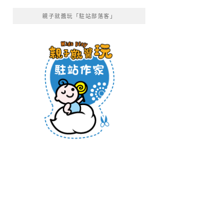
親子就醬玩「駐站部落客」