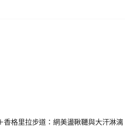
＋香格里拉步道：網美盪鞦韆與大汗淋漓