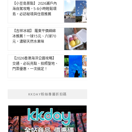
【小豆島景點】 2026瀨戶內
海自駕攻略，5-8小時輕鬆環
島，必訪秘境與住宿推薦
【吉祥冰城】 羅東平價綿綿
冰推薦！一球15元、六球70
元，濃郁天然水果味
【2026香港海洋公園攻略】
交通、必玩亮點、拍照聖地、
門票優惠，一次搞定！
KKDAY粉絲專屬折扣碼