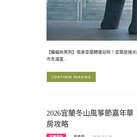
【蝙蝠俠黑狗】現身宜蘭轉運站啦！宜蘭是幾米
市充滿童…
CONTINUE READING
2026宜蘭冬山風箏節嘉年華
房攻略
捲捲頭
2026-07-20
宜蘭景點