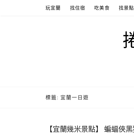
Skip
玩宜蘭
找住宿
吃美食
找景
to
content
標籤:
宜蘭一日遊
【宜蘭幾米景點】 蝙蝠俠