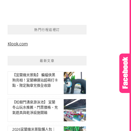
熱門行程這裡訂
Klook.com
最新文章
【宜蘭幾米景點】 蝙蝠俠黑
狗亮相！宜蘭轉運站超萌打卡
點、限定胸章兌換全收錄
【松樹門湧泉游泳池】 宜蘭
冬山玩水推薦，門票價格、充
氣遊具與乾淨設施開箱
2026宜蘭幾米景點懶人包｜