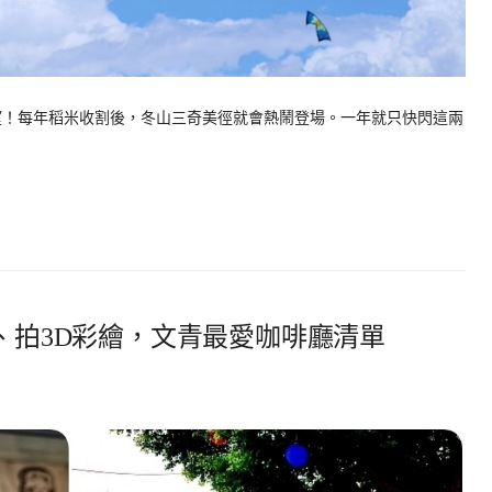
失望！每年稻米收割後，冬山三奇美徑就會熱鬧登場。一年就只快閃這兩
龜、拍3D彩繪，文青最愛咖啡廳清單