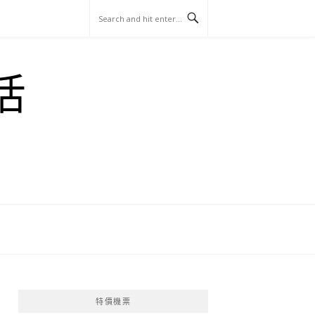
玩
找
吃
找
跳
國
玩
宜
住
美
景
島
外
日
活
蘭
宿
食
點
這
旅
本
樣
遊
玩
特價機票