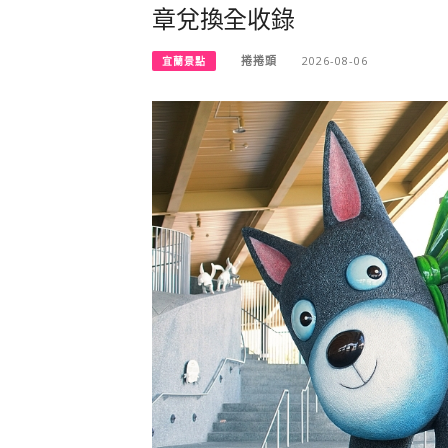
章兌換全收錄
捲捲頭
2026-08-06
宜蘭景點