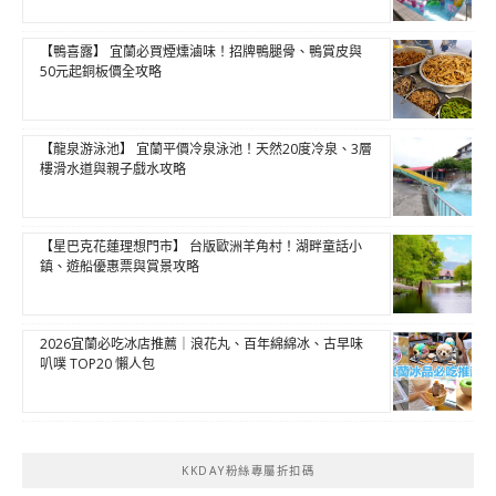
【鴨喜露】 宜蘭必買煙燻滷味！招牌鴨腿骨、鴨賞皮與
50元起銅板價全攻略
【龍泉游泳池】 宜蘭平價冷泉泳池！天然20度冷泉、3層
樓滑水道與親子戲水攻略
【星巴克花蓮理想門市】 台版歐洲羊角村！湖畔童話小
鎮、遊船優惠票與賞景攻略
2026宜蘭必吃冰店推薦｜浪花丸、百年綿綿冰、古早味
叭噗 TOP20 懶人包
KKDAY粉絲專屬折扣碼