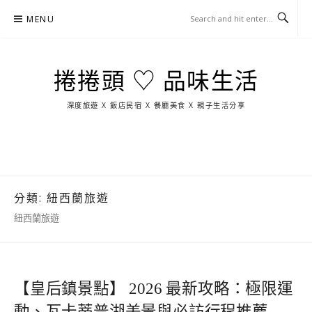
Skip
MENU
to
content
捲捲頭 ♡ 品味生活
深度旅遊 X 飯店民宿 X 餐廳美食 X 親子生活分享
玩
找
吃
找
跳
國
玩
宜
住
美
景
島
外
日
蘭
宿
食
點
這
旅
本
樣
遊
玩
分類:
紐西蘭旅遊
紐西蘭旅遊
【皇后鎮景點】 2026 最新攻略：極限運
動、瓦卡蒂普湖美景與必訪行程推薦