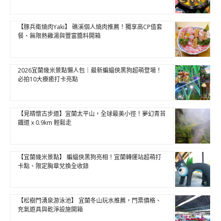
【豚兵衛燒肉Yaki】 礁溪個人燒肉推薦！獨享高CP值套
餐、無限熱雞湯與豐富醬料開箱
2026宜蘭幾米景點懶人包｜最新蝙蝠俠黑狗超萌登場！
必拍10大療癒打卡亮點
【見晴懷古步道】宜蘭太平山，全球最美小徑！夢幻青苔
鐵道 x 0.9km 輕鬆走
【宜蘭幾米景點】 蝙蝠俠黑狗亮相！宜蘭轉運站超萌打
卡點、限定胸章兌換全收錄
【松樹門湧泉游泳池】 宜蘭冬山玩水推薦，門票價格、
充氣遊具與乾淨設施開箱