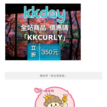
媽咪拜「駐站部落客」