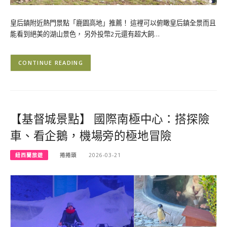
皇后鎮附近熱門景點「鹿園高地」推薦！ 這裡可以俯瞰皇后鎮全景而且
能看到絕美的湖山景色， 另外投幣2元還有超大飼…
CONTINUE READING
【基督城景點】 國際南極中心：搭探險
車、看企鵝，機場旁的極地冒險
紐西蘭旅遊
捲捲頭
2026-03-21