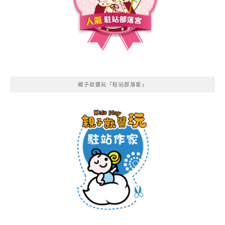
親子就醬玩「駐站部落客」